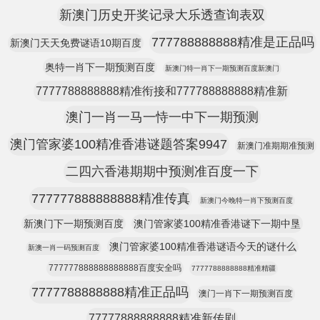
新澳门历史开奖记录大乐透查询表双
777788888888精准是正品吗
新澳门天天免费谜语10期百度
奥特一肖下一期预测百度
新澳门特一肖下一期预测百度新澳门
7777788888888精准衔接和777788888888精准新
澳门一肖一马一恃一中下一期预测
澳门管家婆100精准香港谜题答案9947
新澳门准期期准预测
二四六香港期期中预测准百度一下
777777888888888精准传真
新澳门今晚特一肖下预测百度
新澳门下一期预测百度
澳门管家婆100精准香港谜下一期中垦
澳门管家婆100精准香港谜语今天的谜什么
新澳一肖一码预测百度
777777888888888888百度安全吗
7777788888888精准精疆
7777788888888精准正品吗
澳门一肖下一期预测百度
77777888888888精准新传剧