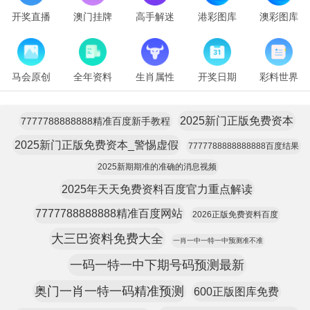
开奖直播
澳门挂牌
高手解迷
港彩图库
澳彩图库
马会原创
全年资料
生肖属性
开奖日期
彩料世界
2025新门正版免费资本
7777788888888精准百度新手教程
2025新门正版免费资本_警惕虚假
7777788888888888百度结果
2025新期期准的准确的消息视频
2025年天天免费资料百度官力重点解读
7777788888888精准百度网站
2026正版免费资料百度
大三巴资料免费大全
一肖一中一特一中预测准不准
一码一特一中下期号码预测最新
奥门一肖一特一码精准预测
600正版图库免费