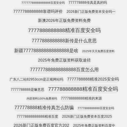
777778888传真是真的吗
77777788888888888百度安全吗
7777788888888靠谱吗评价
2026新门正版免费资本安全吗一
新澳2026年正版免费资料免费
7777888888888精准百度安全吗
7777888888888新传是什么意思
新疆777788888888888888是啥
2025年天天免费百度资料
2025年免费正版资料获取途径
777777888888888888百度怎么用
7777788888精准2025安全吗
广东八二站82953ccm是正规网站吗
777788888888精准百度安全吗
7777788888是嘛意思
777788888888精准的来源
内部资料100%免费准吗
777778888精准传真怎么防骗
7777888888888百度安全吗
77778888888888精准百度
2026新门正版免费资本百度2025
2026新门正版免费百度官方202
2025年免费正版资料百度中