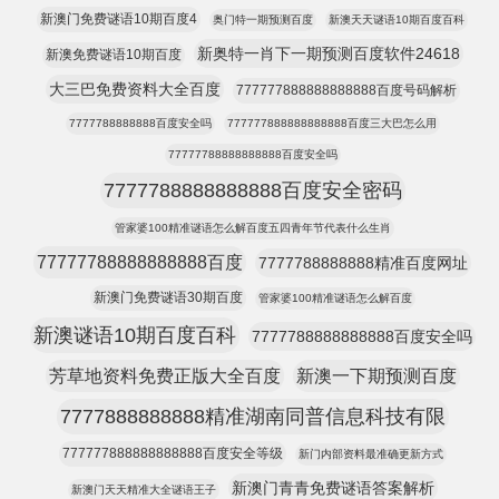
新澳门免费谜语10期百度4
奥门特一期预测百度
新澳天天谜语10期百度百科
新奥特一肖下一期预测百度软件24618
新澳免费谜语10期百度
大三巴免费资料大全百度
777777888888888888百度号码解析
7777788888888百度安全吗
777777888888888888百度三大巴怎么用
77777788888888888百度安全吗
7777788888888888百度安全密码
管家婆100精准谜语怎么解百度五四青年节代表什么生肖
77777788888888888百度
7777788888888精准百度网址
新澳门免费谜语30期百度
管家婆100精准谜语怎么解百度
新澳谜语10期百度百科
7777788888888888百度安全吗
芳草地资料免费正版大全百度
新澳一下期预测百度
7777888888888精准湖南同普信息科技有限
777777888888888888百度安全等级
新门内部资料最准确更新方式
新澳门青青免费谜语答案解析
新澳门天天精准大全谜语王子