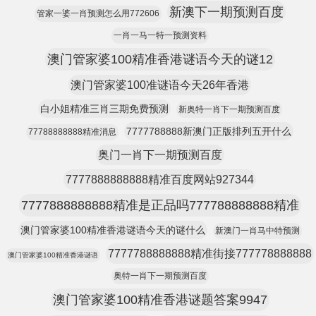
新澳下一期预测百度
管家一婆一肖预测怎么用772606
一肖一马一特一预测资料
澳门管家婆100精准香港谜语今天的谜12
澳门管家婆100准谜语今天26年香港
白小姐精准三肖三期免费预测
新奥特一肖下一期预测百度
7777788888新澳门正版排列五开什么
77788888888精准消息
奥门一肖下一期预测百度
7777888888888精准百度网站927344
7777888888888精准是正品吗777788888888精准
澳门管家婆100精准香港谜语今天的谜什么
新澳门一肖马中特预测
7777788888888精准街接777778888888
澳门管家婆100精准香港谜语
奥特一肖下一期预测百度
澳门管家婆100精准香港谜题答案9947