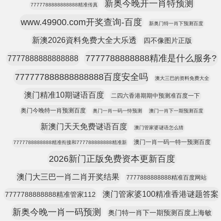
新奥今晚开一肖特预测
7777788888888888精准传真
www.49900.com开奖查询-百度
新奥门特一肖下预测百度
新澳2026資料免费大全大乐透
四不像图片正版
7777788888888精准是什么服务?
7777888888888888
777777888888888888百度安全吗
澳大三巴的资料免费大全
澳门精准10期谜语百度
二四六香港期期中预测准百度一下
奥门今晚特一肖预测百度
奥门一肖一码一恃预测
澳门一肖下一期预测百度
新澳门天天免费谜语百度
澳门管家婆谜语怎么猜
澳门一肖一码一特一预测百度
7777788888888精准衔接和777788888888精准新
2026新门正版免费资本更新百度
澳门大三巴一肖二肖开奖结果
7777888888888精准百度网站
澳门管家婆100精准香港谜题答案
7777788888888精准管家112
新奥今晚一肖一码预测
奥门特一肖下一期预测百度上海敏