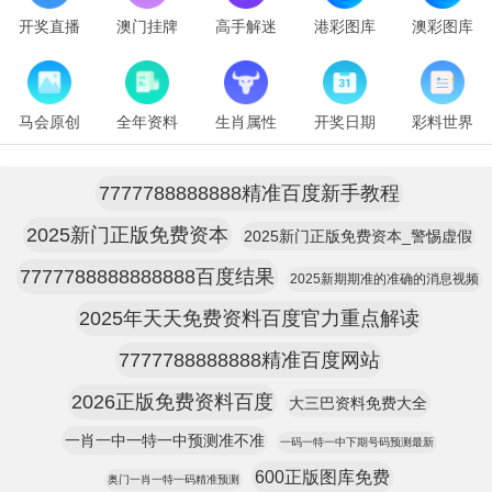
开奖直播
澳门挂牌
高手解迷
港彩图库
澳彩图库
马会原创
全年资料
生肖属性
开奖日期
彩料世界
7777788888888精准百度新手教程
2025新门正版免费资本
2025新门正版免费资本_警惕虚假
7777788888888888百度结果
2025新期期准的准确的消息视频
2025年天天免费资料百度官力重点解读
7777788888888精准百度网站
2026正版免费资料百度
大三巴资料免费大全
一肖一中一特一中预测准不准
一码一特一中下期号码预测最新
600正版图库免费
奥门一肖一特一码精准预测