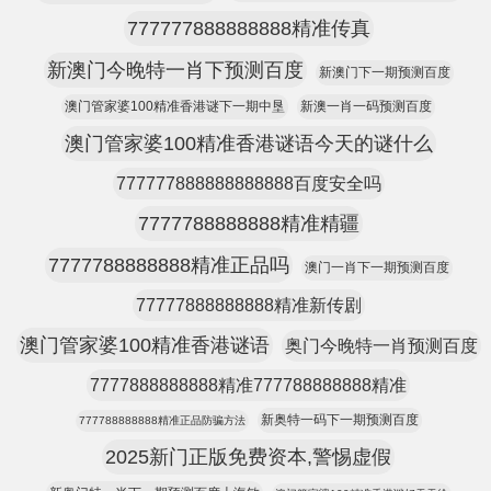
777777888888888精准传真
新澳门今晚特一肖下预测百度
新澳门下一期预测百度
澳门管家婆100精准香港谜下一期中垦
新澳一肖一码预测百度
澳门管家婆100精准香港谜语今天的谜什么
777777888888888888百度安全吗
7777788888888精准精疆
7777788888888精准正品吗
澳门一肖下一期预测百度
77777888888888精准新传剧
澳门管家婆100精准香港谜语
奥门今晚特一肖预测百度
7777888888888精准777788888888精准
新奥特一码下一期预测百度
777788888888精准正品防骗方法
2025新门正版免费资本,警惕虚假