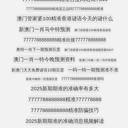
7777888888888精准是正品吗777788888888精准
澳门管家婆100精准香港谜语今天的谜什么
新澳门一肖马中特预测
澳门管家婆100精准香港谜语
7777788888888精准街接777778888888
奥特一肖下一期预测百度
澳门管家婆100精准香港谜题答案9947
澳门一肖一特今晚预测资料
新澳门今晚一肖一马中特预测
一码一特一期预测准不准
新澳门天天免费谜语10期百度
7777788888888888靠谱吗
新奥今晚特一肖预测百度
2025新期期准的准确率有多大
7777788888888精准777778888
7777888888888精准防骗技巧
2025新期期准的准确消息视频解读