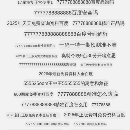
7777788888888百度靠谱吗
17库恢复正常使用1
7777788888888百度安全吗
2025年天天免费查询资料百度
77778888888精准正品吗
777777888888888888百度号码解析
一码一特一期预测准不准
7777788888888精准管家图片
奥特今晚9点30分开啥意思
2026新门正版免费资本猴警惕虚
77777777777888888888888靠谱吗
大三巴免费资料大全百度
2026年最新免费资料大全百度
555525oom王中王5555555的寓意和象征
7777888888精准怎么防骗
600图库免费资料百度
7777888888888精准百度怎么用
77778888
2026年正版资料免费资料百度
2026新门正版免费资本更新百度一
77777788888888888百度安全吗
777778888传真是真的吗