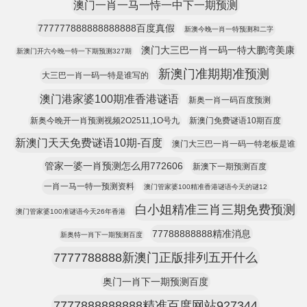
澳门一肖一马一恃一中下一期预测
777777888888888888百度真假
新澳今晚一肖一特预测和二字
澳门大三巴一肖一码一特大鹏湾美康
新澳门开六今晚一特一下期预测327期
新澳门准期期准预测
大三巴一肖一码一特是谁写的
澳门港家婆100期准香港谜语
新奥一肖一码百度预测
新奥今晚开一肖预测视频2O2511,1O号九
新澳门免费谜语10期百度
新澳门天天免费谜语10期-百度
澳门大三巴一肖一码一特老板是谁
管家一婆一肖预测怎么用772606
新澳下一期预测百度
一肖一马一特一预测资料
澳门管家婆100精准香港谜语今天的谜12
白小姐精准三肖三期免费预测
澳门管家婆100准谜语今天26年香港
77788888888精准消息
新奥特一肖下一期预测百度
7777788888新澳门正版排列五开什么
奥门一肖下一期预测百度
7777888888888精准百度网站927344