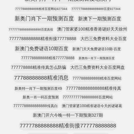
7777888888888精准百度网站927344
777777888888888888百度927344
新奥门肖下一期预测百度
新澳下一期预测百度
澳门管家婆100精准香港谜好天天徐州
777777888888888888百度真假
7777788888888精准衔接77778888
大巴三免费资料大全百度
新澳门免费谜语10期百度
新澳门天天免费谜语10期-百度
7777788888888精准777778888
新奥特一肖下一期预测百度
777778888精准传真怎么防骗
大巴三免费资料大全百度网盘
77788888888精准消息
7777888888888精准百度网站
7777788888888888精准传真
新奥特一肖下一期预测百度49
新奥一肖一码百度预测
77777777788888888百度网站
7777788888888888传真白
澳门管家婆100精准谜语今天的谜诸葛
新澳门开六今晚一特一下期预测327期
7777788888888精准街接777778888888