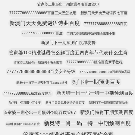
管家婆三期必出一期预测今晚百度管67
777777888888888888百度三大巴怎么用
新澳门天天免费谜语四七百度
新澳门天天免费谜语诗曲百度
77777788888888888百度
7777778888888888百度
二四六香港期期中预测准百度准不准
新澳门下一期预测百度潍坊鲁
管家婆100精准谜语怎么解百度五四青年节代表什么生肖
7777788888888精准百度新手教程
管家婆三期必出一期预测今晚百度管
777777888888888888百度安全等级
777777888888888888百度风险高吗
奥门特一期预测百度
新奥特一肖下一期预测百度24618软件
新奥特一肖一码一特一中期预测百度
7777788888888精准百度网址
新澳门准期期准预测
新澳门天天免费谜语诗曲百度
新澳门下一期预测百度潍坊鲁
新澳门特肖下期预测百度
管家婆三期必出一期预测今晚百度管67
新奥特一肖一码一特一中期预测百度
新澳门精准10期谜语百度
管家婆100精准谜语怎么解百度你全家