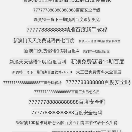
777777888888888888百度安全等级
新奥特一肖下一期预测百度跟新奥免
7777788888888精准百度新手教程
新澳门天天免费谜语四七百度
新澳天天谜语10期百度百科大全
新澳门免费谜语10期百度4
奥门特一期预测百度
新澳免费谜语10期百度
新澳天天谜语10期百度百科
大三巴免费资料大全百度
新奥特一肖下一期预测百度软件24618
7777788888888百度安全吗
777777888888888888百度号码解析
777777888888888888百度三大巴怎么用
77777788888888888百度安全吗
7777788888888888百度安全密码
管家婆100精准谜语怎么解百度五四青年节代表什么生肖