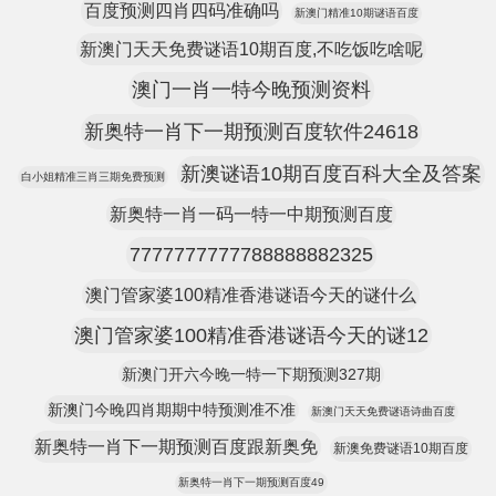
百度预测四肖四码准确吗
新澳门精准10期谜语百度
新澳门天天免费谜语10期百度,不吃饭吃啥呢
澳门一肖一特今晚预测资料
新奥特一肖下一期预测百度软件24618
新澳谜语10期百度百科大全及答案
白小姐精准三肖三期免费预测
新奥特一肖一码一特一中期预测百度
7777777777788888882325
澳门管家婆100精准香港谜语今天的谜什么
澳门管家婆100精准香港谜语今天的谜12
新澳门开六今晚一特一下期预测327期
新澳门今晚四肖期期中特预测准不准
新澳门天天免费谜语诗曲百度
新奥特一肖下一期预测百度跟新奥免
新澳免费谜语10期百度
新奥特一肖下一期预测百度49