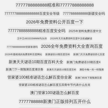
7777788888888精准和77777888888888
777777888888888888百度安全等级
7777888888888新疆安全吗
2026年免费资料公开百度一下
77777888888888精准百度安全吗
2025年资料免费百度中文
王中王493333WWW马头诗
2026年天天免费资料百度中文权威解读
2026全年免费资料大全查询百度
7777888888888管家靠谱吗
2026年最精准的免费资料百度网站
新澳谜语10期百度百科
新澳门天天免费谜语四七百度
新澳天天谜语10期百度百科大全
新澳门免费谜语10期百度4
新澳门下一期预测百度潍坊鲁
新澳天天谜语10期百度百科
澳彩今晚一肖一特预测
管家婆100精准谜语怎么解百度你全家
新澳门特肖下期预测百度
管家婆100精准谜语怎么解百度五四青年节代表什么生肖
澳门管家100谜题怎么解百度
7777788888新澳门正版排列五开什么