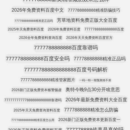
2026年免费资料百度中文
777788888888精准防骗技巧
芳草地资料免费正版大全百度
777788888888精准是正品吗
2025年天免费资料百度
2026年免费资料百度
7777788888888888百度
2026全年免费资料查询百度
2026年天天免费资料百度官方
7777788888888百度靠谱吗
7777788888888百度安全吗
77778888888精准正品吗
777777888888888888百度号码解析
7777788888888精准管家图片
一码一特一期预测准不准
奥特今晚9点30分开啥意思
2026新门正版免费资本猴警惕虚
2026年最新免费资料大全百度
77777777777888888888888靠谱吗
7777888888精准怎么防骗
2025年天天免费查询资料百度
2026新门正版免费资本更新百度一
7777888888888精准百度怎么用
777778888传真是真的吗