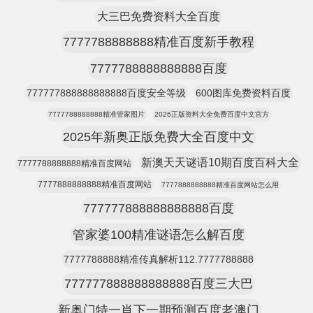
大三巴免费资料大全百度
7777788888888精准百度新手教程
7777788888888888百度
777777888888888888百度安全等级
600图库免费资料百度
7777788888888精准管家图片
2026正版资料大全免费百度中文宫方
2025年新奥正版免费大全百度中文
新澳天天谜语10期百度百科大全
7777788888888精准百度网站
7777888888888精准百度网站
7777888888888精准百度网站怎么用
777777888888888888百度
管家婆100精准谜语怎么解百度
7777788888精准传真解析112.7777788888
777777888888888888百度三大巴
新奥门特一肖下一期预测百度老澳门