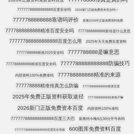
2026年正版资料免费资料百度
77777788888888888百度安全吗
2026新门正版免费资本安全吗一
7777788888888靠谱吗评价
新澳2026年正版免费资料免费
7777888888888精准百度安全吗
7777888888888新传是什么意思
777777888888888888百度怎么用
2025年天天免费百度资料
7777788888是嘛意思
7777788888精准2025安全吗
7777788888888888防骗技巧
777788888888精准百度安全吗
777788888888精准的来源
内部资料100%免费准吗
777778888精准传真怎么防骗
77778888888888精准百度
2025年免费正版资料获取途径
7777888888888来电干嘛
2026新门正版免费资本百度
内部资料100%准吗
777777888888888888百度三大巴
新奥特今晚9点30分开号有吗
600图库免费资料百度
777777888888888888百度安全等级