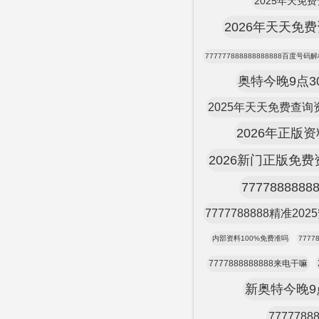
2025年天免
2026年天天免
777777888888888888百度号码
奥特今晚9点3
2025年天天免费查询
2026年正版
2026新门正版免
77778888
7777788888精准20
内部资料100%免费准吗
7777
7777888888888来电干嘛
新奥特今晚9
7777788