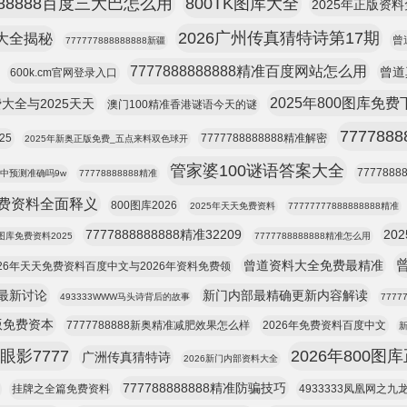
88888888百度三大巴怎么用
800TK图库大全
2025年正版资
2026广州传真猜特诗第17期
大全揭秘
曾
777777888888888新疆
7777888888888精准百度网站怎么用
曾道
600k.cm官网登录入口
2025年800图库免费
大全与2025天天
澳门100精准香港谜语今天的谜
777788
25
7777788888888精准解密
2025年新奥正版免费_五点来料双色球开
管家婆100谜语答案大全
777788
中预测准确吗9w
77778888888精准
免费资料全面释义
800图库2026
2025年天天免费资料
77777777888888888精准
7777888888888精准32209
20
0图库免费资料2025
7777788888888精准怎么用
曾道资料大全免费最精准
026年天天免费资料百度中文与2026年资料免费领
最新讨论
新门内部最精确更新内容解读
493333WWW马头诗背后的故事
777
版免费资本
7777788888新奥精准减肥效果怎么样
2026年免费资料百度中文
眼影7777
2026年800
广洲传真猜特诗
2026新门内部资料大全
777788888888精准防骗技巧
挂牌之全篇免费资料
4933333凤凰网之九