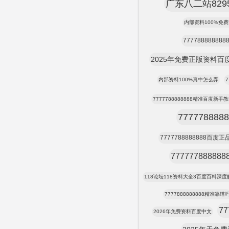
广东八二站829
内部资料100%免
77778888888
2025年免费正版资料百
内部资料100%真中怎么弄
7
7777788888888精准百度新手
7777788
7777788888888百度正
77777788888
118论坛118资料大全3百度百料深度
7777888888888精准靠谱
7
2026年免费资料百度中文