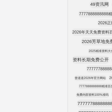
49资汛网
77778888888
202
2026年天天免费资料
2026芳草地
2025精准资料大
资料长期免费公开
7777778888
曾道道2026年官方网站
7777888888888精准
免费内部资料100%准吗
777777888888