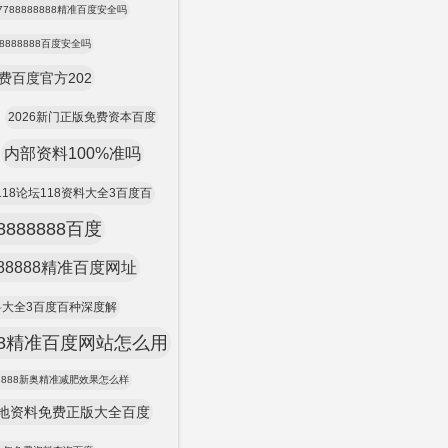
7788888888精准百度安全吗
88888888百度安全吗
费百度官方202
2026新门正版免费资本百度
内部资料100%准吗
118论坛118资料大全3百度百
88888888百度
8888888精准百度网址
资料大全3百度百种深度解
8888精准百度网站怎么用
88888新奥精准减肥效果怎么样
地资料免费正版大全百度