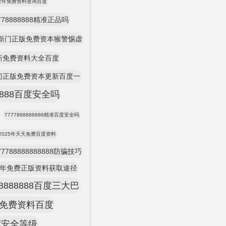
6全年免费资料查询百度
778888888精准正品吗
6新门正版免费资本猴警惕虚
最新免费资料大全百度
新门正版免费资本更新百度一
88888百度安全吗
7777888888888精准百度安全吗
2025年天天免费百度资料
77788888888888防骗技巧
25年免费正版资料获取途径
888888888百度三大巴
库免费资料百度
8百度安全等级