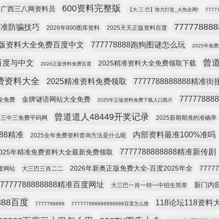
600资料完整版
广西三八网资料员
【大.三.巴】致力打造_火热全网!
7777
777778
88精准防骗技巧
2026年800图库资料
2025天天正版资料百度
6正版资料大全免费百度中文
777778888跑狗图谜怎么玩
2025年免
曾道
百度与中文
2025精准资料大全免费领取下载
2026正版资料免费百度
免费资料大全
2025精准资料免费领取
7777788888888精准街接
77777888
金牌谜语网站大全免费
全免费
2025年正版资料免费下载入口图片
曾道道人48449开奖记录
三中三免费平码网
2025新期期准的准确率
888精准
内部资料最准100%准吗
2025全年免费资料杳询方法是什么呢
7777788888888精准新传剧
2025年精准免费资料大全最新免费领取
2026年新奥正版免费大全-百度2025年全
7777
百度网站
大三巴三肖二二
7777788888888精准百度网址
新门内
大三巴一肖一特一中招生简章
8888百度
118论坛118资
7777788888
777777888888888888百度怎么搜