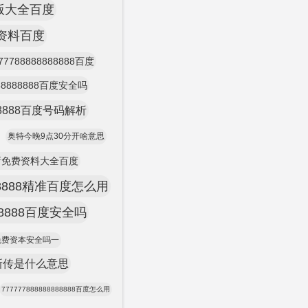
版大全百度
费资料百度
77788888888888百度
788888888百度安全吗
888888百度号码解析
奥特今晚9点30分开啥意思
最新免费资料大全百度
888888精准百度怎么用
888888百度安全吗
免费资本安全吗一
88新传是什么意思
777777888888888888百度怎么用