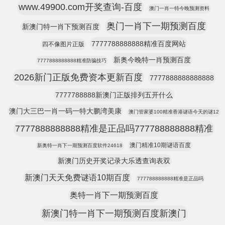
www.49900.com开奖查询-百度
澳门一肖一特今晚预测资料
奥门一肖下一期预测百度
新澳门特一肖下预测百度
7777788888888精准百度网站
四不像图片正版
新奥今晚特一肖预测百度
7777888888888精准防骗技巧
2026新门正版免费资本更新百度
7777888888888888
7777788888新澳门正版排列五开什么
澳门大三巴一肖一码一特大鹏湾美康
澳门管家婆100精准香港谜语今天的谜12
7777888888888精准是正品吗777788888888精准
澳门精准10期谜语百度
新奥特一肖下一期预测百度软件24618
新澳门历史开奖记录大乐透查询表双
新澳门天天免费谜语10期百度
777788888888精准是正品吗
奥特一肖下一期预测百度
新澳门特一肖下一期预测百度新澳门