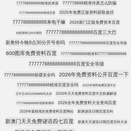
777778888精准传真怎么防骗
777788888888精准的来源
2025年免费正版资料获取途径
77778888888888精准百度
7777888888888来电干嘛
2026新门正版免费资本百度
777777888888888888百度三大巴
内部资料100%准吗
新奥特今晚9点30分开号有吗
777777888888888888百度安全等级
600图库免费资料百度
7777788888888精准和77777888888888
777777888888888888百度安全等级
2026年免费资料公开百度一下
7777888888888新疆安全吗
77777888888888精准百度安全吗
2025年资料免费百度中文
2026年天天免费资料百度中文权威解读
王中王493333WWW马头诗
2026全年免费资料大全查询百度
7777888888888管家靠谱吗
2026年最精准的免费资料百度网站
新澳谜语10期百度百科
新澳门天天免费谜语四七百度
新澳天天谜语10期百度百科大全