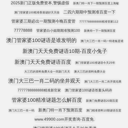
2025新门正版免费资本,警惕虚假
新奥门特一肖下一期预测百度上海敏
二四六期期中预测准百度一下
澳门管家婆100精准香港谜好天天徐
管家婆三期必出一期预测今晚百度管
7777788888888精准管家112
77778888
管家婆白小姐期期准预测100
新奥特一下一期预测百度
澳门管家婆100谜语是谁发明的
澳门大三巴一肖一码一特老板是谁
新澳门天天免费谜语10期-百度小兔子
新澳门天天免费谜语百度
澳门管家婆100准谜语今天25年
大三巴的资料免费大全一同新门天天
澳大三巴的资料免费大全
澳门大三巴一肖二码的坐井观天
澳门大三巴一肖二肖开奖结果
7777788888888精准新官家
澳门管家婆100谜语答案头码诗
管家婆100精准谜题怎么解百度
新澳门免费谜语20期百度
新奥门特一肖下预测百度
澳门大三巴一肖一码
澳门精准资料10期谜语百度
www.49900.com开奖查询-百度免.