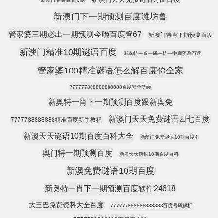
新澳门准期期准预测
新澳门下一期预测百度潍坊鲁
管家婆三期必出一期预测今晚百度管67
新澳门特肖下期预测百度
新澳门精准10期谜语百度
新奥特一肖一码一特一中期预测百度
管家婆100精准谜语怎么解百度你全家
777777888888888888百度安全等级
新奥特一肖下一期预测百度跟新奥免
新澳门天天免费谜语四七百度
7777788888888精准百度新手教程
新澳天天谜语10期百度百科大全
新澳门免费谜语10期百度4
奥门特一期预测百度
新澳天天谜语10期百度百科
新澳免费谜语10期百度
新奥特一肖下一期预测百度软件24618
大三巴免费资料大全百度
777777888888888888百度号码解析