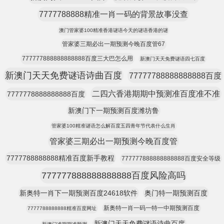
7777788888精准一肖一码的背景故事没查
澳门管家婆100精准香港谜语今天的谜语香港的谜
管家婆三期必出一期预测今晚百度管67
777777888888888888百度三大巴怎么用
新澳门天天免费谜语四七百度
新澳门天天免费谜语诗曲百度
77777788888888888百度
二四六香港期期中预测准百度准不准
7777778888888888百度
新澳门下一期预测百度潍坊鲁
管家婆100精准谜语怎么解百度五四青年节代表什么生肖
管家婆三期必出一期预测今晚百度管
7777788888888精准百度新手教程
777777888888888888百度安全等级
777777888888888888百度风险高吗
新奥特一肖下一期预测百度24618软件
奥门特一期预测百度
新奥特一肖一码一特一中期预测百度
7777788888888精准百度网址
新澳门天天免费谜语诗曲百度