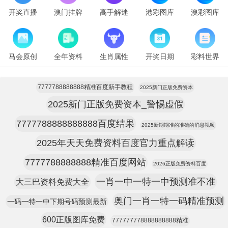
开奖直播
澳门挂牌
高手解迷
港彩图库
澳彩图库
马会原创
全年资料
生肖属性
开奖日期
彩料世界
7777788888888精准百度新手教程
2025新门正版免费资本
2025新门正版免费资本_警惕虚假
7777788888888888百度结果
2025新期期准的准确的消息视频
2025年天天免费资料百度官力重点解读
7777788888888精准百度网站
2026正版免费资料百度
一肖一中一特一中预测准不准
大三巴资料免费大全
奥门一肖一特一码精准预测
一码一特一中下期号码预测最新
600正版图库免费
777777778888888888精准