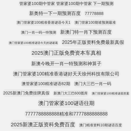
管家婆100期中管家 管家婆100期中管家 下一期预测
新奥特一下一期预测百度
77778888
澳门管家婆100精准香港谜语今天1
澳门管家100期谁预测最准
新澳门特一肖下预测百度
澳门一肖一码一恃预测
2025年正版资料免费最新真假
澳门管家婆100精准谜语今天的谜诸葛
2025澳门正版免费资本车真相
新澳今晚开一肖一特预测和神算子
澳门管家婆100精准香港谜好天天徐州科技有限公司
澳管家婆100精准谜语82期
澳门大三巴一肖一码
2025新澳门免费挂牌真假
新澳门大三巴600图库
澳门管家婆100精准谜底答案
澳门管家婆100谜语往期
7777788888888精准和7777888888888
2025新澳正版资科免费百度
澳门精准资料10期谜语百度