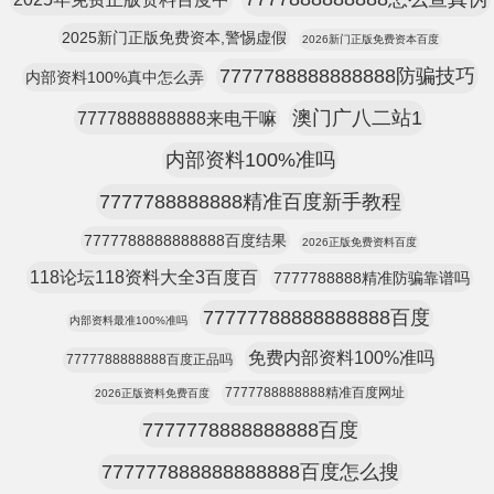
2025新门正版免费资本,警惕虚假
2026新门正版免费资本百度
7777788888888888防骗技巧
内部资料100%真中怎么弄
澳门广八二站1
7777888888888来电干嘛
内部资料100%准吗
7777788888888精准百度新手教程
7777788888888888百度结果
2026正版免费资料百度
118论坛118资料大全3百度百
7777788888精准防骗靠谱吗
77777788888888888百度
内部资料最准100%准吗
免费内部资料100%准吗
7777788888888百度正品吗
7777788888888精准百度网址
2026正版资料免费百度
7777778888888888百度
777777888888888888百度怎么搜