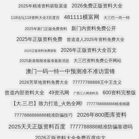
2026免费正版资料大全
2025年精准资料获取渠道
481111横富网
118论坛118资料大全3百度百
大三巴一尚一特
新门内资料免费公开
2025年新门正版免费资料
2025年正版资料免费
曾道道人2025年资料免费大全
2026年正版资料大全百文
2025正版资料免费获取
大三巴资料免费公开网站
2025新港期期准最准最新消息
澳门一码一特一中预测准不准访雷锋
2026芳草地资料免费大全
77777788888王中王含义
曾道内部资料大全
49资汛网
600资料完整版
广西三八网资料员
【大.三.巴】致力打造_火热全网!
7777788888888精准精疆
2026年800图库资料
7777888888888精准防骗技巧
2025天天正版资料百度
7777788888精准防骗靠谱吗
2026正版资料大全免费百度中文