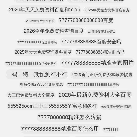
2026年天天免费资料百度和5555
2025年天免费资料百度官方
7777788888888888百度
2026年免费资料百度
2026全年免费资料查询百度
17库恢复正常使用1
7777788888888百度安全吗
7777788888888百度靠谱吗
2025年天天免费查询资料百度
77778888888精准正品吗
7777788888888精准管家图片
777777888888888888百度号码解析
一码一特一期预测准不准
2026新门正版免费资本猴警惕虚
奥特今晚9点30分开啥意思
77777777777888888888888靠谱吗
2026年最新免费资料大全百度
大三巴免费资料大全百度
555525oom王中王5555555的寓意和象征
600图库免费资料百度
7777888888精准怎么防骗
7777888888888精准百度怎么用
77778888