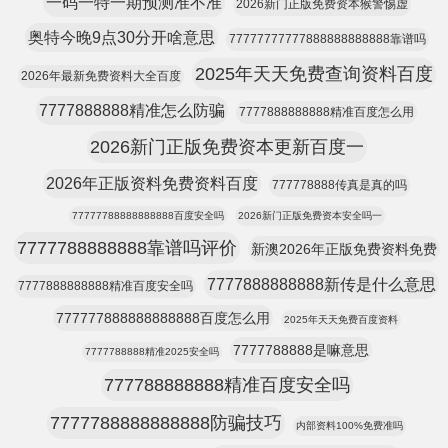
一码一特一期预测准不准
2026新门正版免费资本猴警惕虚
奥特今晚9点30分开啥意思
77777777777888888888888靠谱吗
2025年天天免费查询资料百度
2026年最新免费资料大全百度
7777888888精准怎么防骗
7777888888888精准百度怎么用
2026新门正版免费资本更新百度一
2026年正版资料免费资料百度
777778888传真是真的吗
77777788888888888百度安全吗
2026新门正版免费资本安全吗一
7777788888888靠谱吗评价
新澳2026年正版免费资料免费
7777888888888新传是什么意思
7777888888888精准百度安全吗
777777888888888888百度怎么用
2025年天天免费百度资料
7777788888是嘛意思
7777788888精准2025安全吗
777788888888精准百度安全吗
7777788888888888防骗技巧
内部资料100%免费准吗