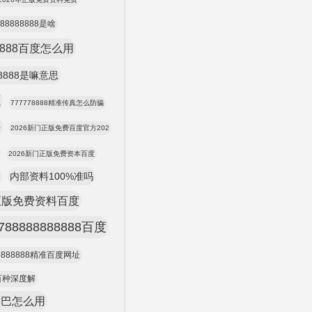
888888888是啥
888888百度怎么用
88888是嘛意思
源
777778888精准传真怎么防骗
5
2026新门正版免费百度官方202
2026新门正版免费资本百度
内部资料100%准吗
6正版免费资料百度
7788888888888百度
88888888精准百度网址
百种深度解
三大巴怎么用