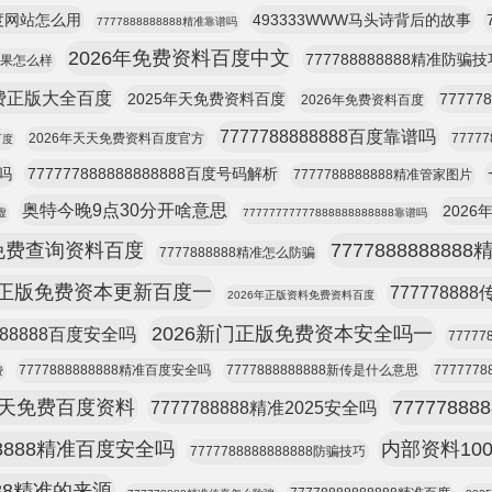
准百度网站怎么用
493333WWW马头诗背后的故事
7777888888888精准靠谱吗
2026年免费资料百度中文
777788888888精准防骗技
效果怎么样
费正版大全百度
2025年天免费资料百度
77777
2026年免费资料百度
7777788888888百度靠谱吗
2026年天天免费资料百度官方
7777
百度
品吗
777777888888888888百度号码解析
7777788888888精准管家图片
奥特今晚9点30分开啥意思
202
虚
77777777777888888888888靠谱吗
天免费查询资料百度
77778888888
7777888888精准怎么防骗
门正版免费资本更新百度一
7777788
2026年正版资料免费资料百度
2026新门正版免费资本安全吗一
8888888百度安全吗
7777
7777888888888精准百度安全吗
7777888888888新传是什么意思
777777
费
天天免费百度资料
7777788
7777788888精准2025安全吗
888888精准百度安全吗
内部资料10
7777788888888888防骗技巧
8888精准的来源