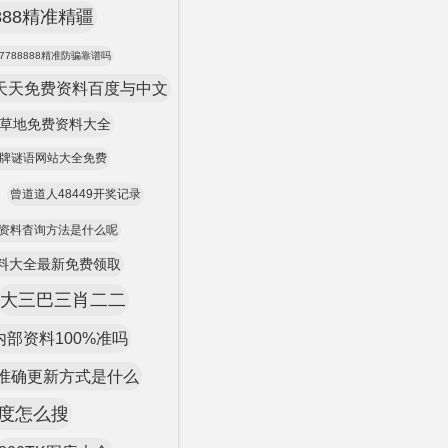
8888精准精疆
77788888精准防骗靠谱吗
年天天免费资料百度与中文
6芳草地免费资料大全
牌谜语网站大全免费
曾道道人48449开奖记录
费资料杳询方法是什么呢
资料大全最新免费领取
大三巴三肖二二
内部资料100%准吗
准确更新方式是什么
8百度怎么搜