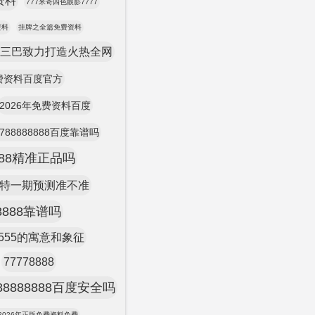
资料
777米奇四色眼影7777
资料
挂牌之全篇免费资料
三巴致力打造火热全网
免费资料百度官方
2026年免费资料百度
7788888888百度靠谱吗
8888精准正品吗
特一期预测准不准
88888靠谱吗
55555的寓意和象征
77778888
888888888百度安全吗
2026年正版免费资料免费