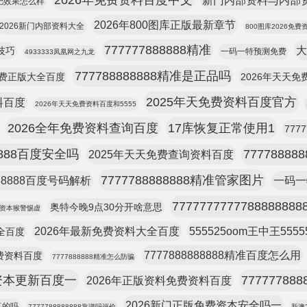
2026年免费资料百度中文
新门内部资料与内部
减肥效果怎么样
2026年800图库正版最新章节
2026新门内部资料大全
800图库2026免费
777777888888精准
大
骗技巧
一码一特预测免费
4933333凤凰网之九龙
777788888888精准是正品吗
费正版大全百度
2026年天天
2025年天免费资料百度官方
料百度
2026年天天免费资料百度和5555
2026全年免费资料查询百度
17库恢复正常使用1
777
88888百度安全吗
7777888
2025年天天免费查询资料百度
7777788888888精准管家图片
8888888百度号码解析
一码一
777777777778888888
奥特今晚9点30分开啥意思
费资本猴警惕虚
2026年最新免费资料大全百度
555525oom王中王55
全百度
7777888888888精准百度怎么用
费资料百度
7777888888精准怎么防骗
资本更新百度一
77777788
2026年正版资料免费资料百度
2026新门正版免费资本安全吗一
真的吗
7777788888888靠谱吗评价
新澳