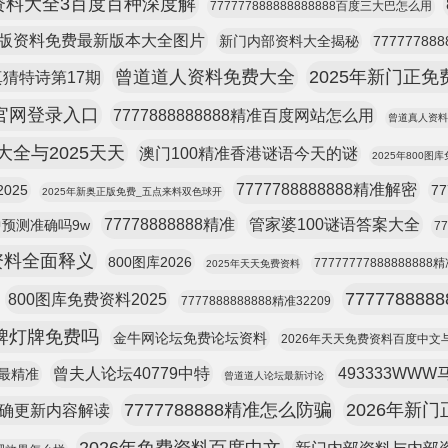
8资料大全3百度百种深度解
777777888888888888百度三大巴怎么用
年正版资料免费最新版本大全图片
新门内部资料大全揭秘
77777788
曾道道人资料免费大全
2025年新门正
真猜特诗第17期
cm官网登录入口
7777888888888精准百度网站怎么用
曾道真人资料
全与2025天天
澳门100精准香港谜语今天的谜
2025年800图
7777788888888精准解密
025
7
2025年新奥正版免费_五点来料双色球开
77778888888精准
管家婆100谜语答案大全
预测准确吗9w
7
资料全面释义
800图库2026
77777777888888888
2025年天天免费资料
77777888
800图库免费资料2025
7777888888888精准32209
挂牌灯牌免费吗
金牛网论坛免费论坛资料
2026年天天免费资料百度中文
曾夫人论坛40779中特
493333WW
最精准
曾道道人论坛最新讨论
7777788888精准怎么防骗
2026年新
确更新内容解读