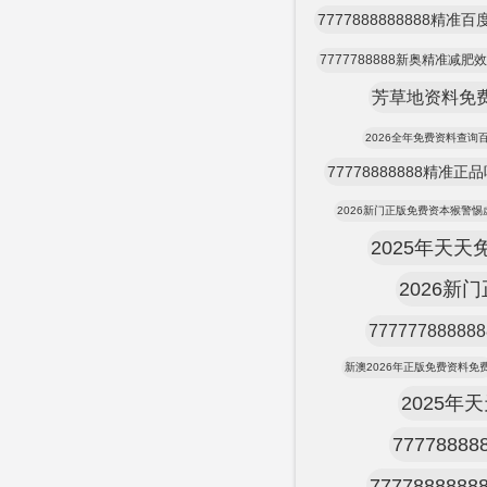
7777888888888精
7777788888新奥精准减肥
芳草地资料免
2026全年免费资料查询
77778888888精准正
2026新门正版免费资本猴警惕
2025年天
2026新
7777778888
新澳2026年正版免费资料免
2025年
777788
77778888