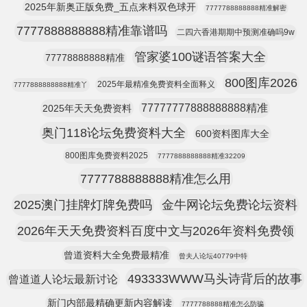
2025年新奥正版免费_五点来料双色球开
7777788888888精准解密
7777888888888精准靠谱吗
二四六香港期期中预测准确吗9w
管家婆100谜语答案大全
77778888888精准
800图库2026
2025年最精准免费资料全面释义
7777888888888精准丫
77777777888888888精准
2025年天天免费资料
奥门118论坛免费资料大全
600资料图库大全
800图库免费资料2025
7777888888888精准32209
7777788888888精准怎么用
2025澳门挂牌灯牌免费吗
金牛网论坛免费论坛资料
2026年天天免费资料百度中文与2026年资料免费领
曾道资料大全免费最精准
曾夫人论坛40779中特
493333WWW马头诗背后的故事
曾道道人论坛最新讨论
新门内部最精确更新内容解读
7777788888精准怎么防骗