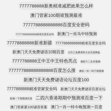
7777788888新奥精准减肥效果怎么样
澳门管家100期谁预测最准
7777788888888888百度安全密码
新澳门一肖马中特预测
77777888888888精准百度安全吗
77778888888新准新疆
7777888888888精准百度安全吗
新澳门天天免费谜语10期百度
大巴三免费资料大全百度网盘
7777788888王中王中王特色亮点
澳彩十二生肖预测
777777888888888888百度怎么搜
澳彩一肖一码下期预测
新澳门天天免费谜语论坛百度100
7777888888精准管家安全吗
新澳门天天免费谜语百度论坛
二四六香港期期中预测准百度一下
新澳一下期预测百度
澳门一肖一特今晚预测一百度
澳门管家婆100谜语答案