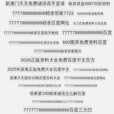
新澳门天天免费谜语高手是谁
铁算算盘4887内部资料
7777888888888精准管家7722
949494曾道救世网
7777788888888精准百度网址
大三巴免费资料大全百度
7777788888888888百度
7777788888888精准百度新手教程
600图库免费资料百度
777777888888888888百度安全等级
7777788888888精准管家图片
2026正版资料大全免费百度中文宫方
2025年新奥正版免费大全百度中文
7777788888888精准百度网站
新澳天天谜语10期百度百科大全
7777888888888精准百度网站
7777888888888精准百度网站怎么用
777777888888888888百度
管家婆100精准谜语怎么解百度
7777788888精准传真解析112.7777788888
777777888888888888百度三大巴