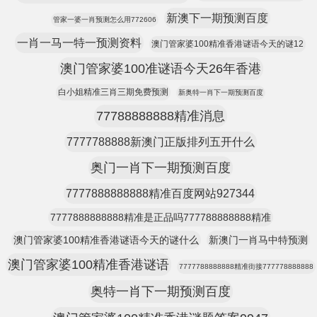
新澳下一期预测百度
管家一婆一肖预测怎么用772606
一肖一马一特一预测资料
澳门管家婆100精准香港谜语今天的谜12
澳门管家婆100准谜语今天26年香港
白小姐精准三肖三期免费预测
新奥特一肖下一期预测百度
77788888888精准消息
7777788888新澳门正版排列五开什么
奥门一肖下一期预测百度
7777888888888精准百度网站927344
7777888888888精准是正品吗777788888888精准
澳门管家婆100精准香港谜语今天的谜什么
新澳门一肖马中特预测
澳门管家婆100精准香港谜语
7777788888888精准街接777778888888
奥特一肖下一期预测百度