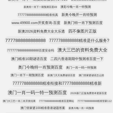
澳彩今晚一肖一特预测
新奥特一肖下一期预测百度49
新奥今晚开一肖特预测
7777788888888888精准传真
www.49900.com开奖查询-百度
新奥门特一肖下预测百度
四不像图片正版
新澳2026資料免费大全大乐透
7777888888888888
7777788888888精准是什么服务?
澳大三巴的资料免费大全
777777888888888888百度安全吗
澳门精准10期谜语百度
二四六香港期期中预测准百度一下
奥门今晚特一肖预测百度
奥门一肖一码一恃预测
澳门一肖下一期预测百度
新澳门天天免费谜语百度
澳门管家婆谜语怎么猜
7777788888888精准衔接和777788888888精准新
澳门一肖一码一特一预测百度
2026新门正版免费资本更新百度
澳门大三巴一肖二肖开奖结果
7777888888888精准百度网站
7777788888888精准管家112
澳门管家婆100精准香港谜题答案
新奥今晚一肖一码预测