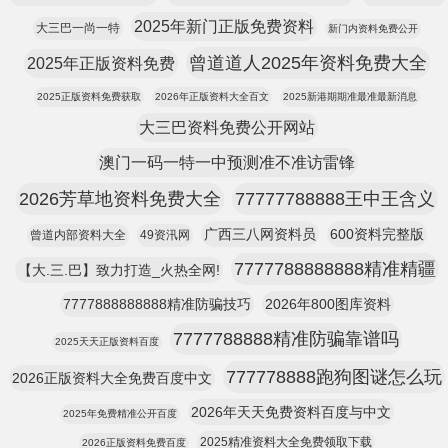
2025年新门正版免费资料
大三巴一尚一特
新门内资料免费公开
曾道道人2025年资料免费大全
2025年正版资料免费
2025正版资料免费获取
2026年正版资料大全百文
2025新港期期准最准最新消息
大三巴资料免费公开网站
澳门一码一特一中预测准不准访雷锋
2026芳草地资料免费大全
77777788888王中王含义
广西三八网资料员
600资料完整版
曾道内部资料大全
49资汛网
7777788888888精准精疆
【大.三.巴】致力打造_火热全网!
7777888888888精准防骗技巧
2026年800图库资料
7777788888精准防骗靠谱吗
2025天天正版资料百度
777778888跑狗图谜怎么玩
2026正版资料大全免费百度中文
2026年天天免费资料百度与中文
2025年免费精准公开百度
2025精准资料大全免费领取下载
2026正版资料免费百度