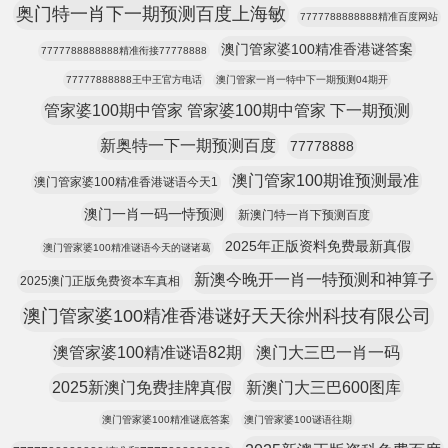
奥门特一肖下一期预测百度上海敏
7777788888888精准百度网站
澳门管家婆100精准香港谜答案
7777788888888精准衔接77778888
77777888888王中王官方电话
澳门管家一肖一特中下一期预测04期开
管家婆100期中管家 管家婆100期中管家 下一期预测
新奥特一下一期预测百度
77778888
澳门管家100期谁预测最准
澳门管家婆100精准香港谜语今天1
澳门一肖一码一恃预测
新澳门特一肖下预测百度
2025年正版资料免费最新真假
澳门管家婆100精准谜语今天的谜诸葛
新澳今晚开一肖一特预测和神算子
2025澳门正版免费资本车真相
澳门管家婆100精准香港谜好天天徐州科技有限公司
澳管家婆100精准谜语82期
澳门大三巴一肖一码
2025新澳门免费挂牌真假
新澳门大三巴600图库
澳门管家婆100精准谜底答案
澳门管家婆100谜语往期