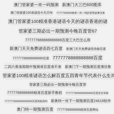
澳门管家婆一肖一码预测
新澳门大三巴600图库
澳门管家婆100准谜语今天25年
7777788888精准一肖一码的背景故事没查
澳门管家婆100精准香港谜语今天的谜语香港的谜
管家婆三期必出一期预测今晚百度管67
777777888888888888百度三大巴怎么用
新澳门天天免费谜语四七百度
新澳门天天免费谜语诗曲百度
7777778888888888百度
77777788888888888百度
二四六香港期期中预测准百度准不准
新澳门下一期预测百度潍坊鲁
管家婆100精准谜语怎么解百度五四青年节代表什么生
管家婆三期必出一期预测今晚百度管
7777788888888精准百度新手教程
777777888888888888百度安全等级
新奥特一肖下一期预测百度24618软件
777777888888888888百度风险高吗
奥门特一期预测百度
7777788888888精准百度网址