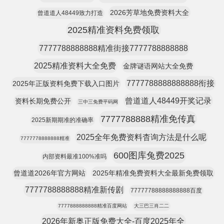
2026芳草地免费资料大全
曾道道人48449致力打造
2025精准资料免费领取
7777788888888精准街接7777788888888
2025精准资料大全免费
金牌谜语网站大全免费
7777788888888888衔接
2025年正版资料免费下载入口图片
曾道道人48449开奖记录
资料长期免费公开
三中三免费平码网
7777788888精准免传真
2025新期期准的准确率
2025全年免费资料杳询方法是什么呢
7777778888888精准
600图库兔费2025
内部资料最准100%准吗
曾道道2026年官方网站
2025年精准免费资料大全最新免费领取
7777788888888精准新传剧
77777788888888888百度
7777888888888精准百度网站
大三巴三肖二二
2026年新奥正版免费大全-百度2025年全