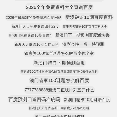
2026全年免费资料大全查询百度
新澳谜语10期百度百科
2026年最精准的免费资料百度网站
新澳门天天免费谜语四七百度
新澳天天谜语10期百度百科大全
新澳门下一期预测百度潍坊鲁
新澳门免费谜语10期百度4
澳彩今晚一肖一特预测
新澳天天谜语10期百度百科
管家婆100精准谜语怎么解百度你全家
新澳门特肖下期预测百度
管家婆100精准谜语怎么解百度五四青年节代表什么生肖
澳门管家100谜题怎么解百度
7777788888新澳门正版排列五开什么
百度预测四肖四码准确吗
新澳门精准10期谜语百度
新澳门天天免费谜语10期百度,不吃饭吃啥呢
澳门一肖一特今晚预测资料