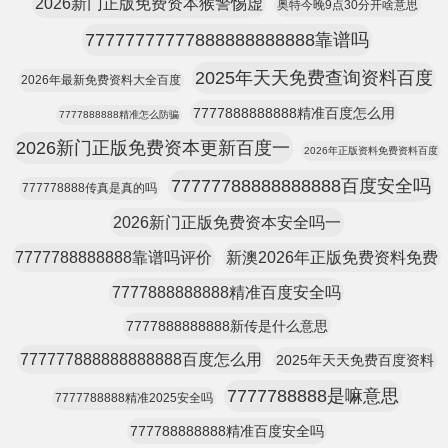
2026新门正版免费资本猴警惕虚
奥特今晚9点30分开啥意思
77777777777888888888888靠谱吗
2025年天天免费查询资料百度
2026年最新免费资料大全百度
7777888888888精准百度怎么用
7777888888精准怎么防骗
2026新门正版免费资本更新百度一
2026年正版资料免费资料百度
77777788888888888百度安全吗
777778888传真是真的吗
2026新门正版免费资本安全吗一
7777788888888靠谱吗评价
新澳2026年正版免费资料免费
7777888888888精准百度安全吗
7777888888888新传是什么意思
777777888888888888百度怎么用
2025年天天免费百度资料
7777788888是嘛意思
7777788888精准2025安全吗
777788888888精准百度安全吗