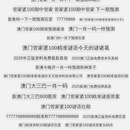
管家婆100期中管家 管家婆100期中管家 下一期预测
新奥特一下一期预测百度
77778888
澳门管家婆100精准香港谜语今天1
澳门一肖一码一恃预测
澳门管家100期谁预测最准
新澳门特一肖下预测百度
澳门管家婆100精准谜语今天的谜诸葛
2025年正版资料免费最新真假
2025澳门正版免费资本车真相
新澳今晚开一肖一特预测和神算子
澳门管家婆100精准香港谜好天天徐州科技有限公司
澳管家婆100精准谜语82期
澳门大三巴一肖一码
2025新澳门免费挂牌真假
新澳门大三巴600图库
澳门管家婆100精准谜底答案
澳门管家婆100谜语往期
7777788888888精准和7777888888888
2025新澳正版资科免费百度
澳门精准资料10期谜语百度
澳门管家婆100谜语答案头码诗