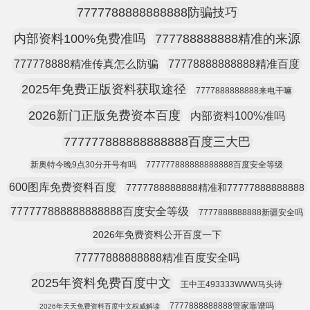
7777788888888888防骗技巧
内部资料100%免费准吗
777788888888精准的来源
777778888精准传真怎么防骗
77778888888888精准百度
2025年免费正版资料获取途径
7777888888888来电干嘛
2026新门正版免费资本百度
内部资料100%准吗
777777888888888888百度三大巴
新奥特今晚9点30分开号有吗
777777888888888888百度安全等级
600图库免费资料百度
7777788888888精准和77777888888888
777777888888888888百度安全等级
7777888888888新疆安全吗
2026年免费资料公开百度一下
77777888888888精准百度安全吗
2025年资料免费百度中文
王中王493333WWW马头诗
7777888888888管家靠谱吗
2026年天天免费资料百度中文权威解读