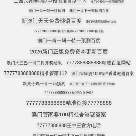
二四六香港期期中预测准百度一下
奥门今晚特一肖预测百度
奥门一肖一码一恃预测
澳门一肖下一期预测百度
新澳门天天免费谜语百度
澳门管家婆谜语怎么猜
7777788888888精准衔接和777788888888精准新
澳门一肖一码一特一预测百度
2026新门正版免费资本更新百度
7777888888888精准百度网站
澳门大三巴一肖二肖开奖结果
7777788888888精准管家112
澳门管家婆100精准香港谜题答案
新奥今晚一肖一码预测
奥门特一肖下一期预测百度上海敏
7777788888888精准百度网站
7777788888888精准衔接77778888
澳门管家婆100精准香港谜答案
77777888888王中王官方电话
澳门管家一肖一特中下一期预测04期开