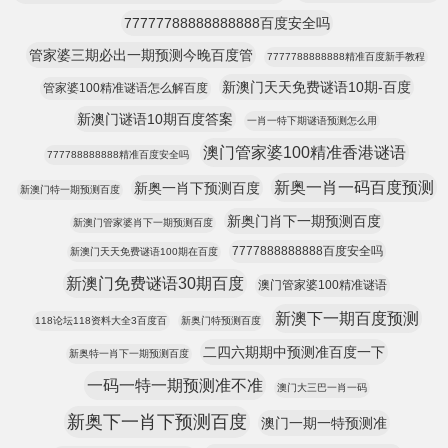
77777788888888888百度安全吗
管家婆三期必出一期预测今晚百度管
7777788888888精准百度新手教程
新澳门天天免费谜语10期-百度
管家婆100精准谜语怎么解百度
新澳门谜语10期百度答案
一肖一特下期谜语预测怎么用
澳门管家婆100精准香港谜语
777788888888精准百度安全吗
新奥一肖一码百度预测
新奥一肖下预测百度
新澳门特一期预测百度
新奥门肖下一期预测百度
新澳门管家婆肖下一期预测百度
7777888888888百度安全吗
新澳门天天免费谜语100期在百度
新澳门免费谜语30期百度
澳门管家婆100精准谜语
新澳下一期百度预测
118论坛118资料大全3百度百
新奥门特预测百度
二四六期期中预测准百度一下
新奥特一肖下一期预测百度
一码一特一期预测准不准
澳门大三巴一肖一码
新奥下一肖下预测百度
澳门一期一特预测准