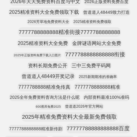
2026年天天免费资料百度与中文
2026正版资料免费百度
2025精准资料大全免费领取下载
曾道道人48449致力打造
2026芳草地免费资料大全
2025精准资料免费领取
7777788888888精准街接7777788888888
2025精准资料大全免费
金牌谜语网站大全免费
7777788888888888衔接
2025年正版资料免费下载入口图片
资料长期免费公开
三中三免费平码网
曾道道人48449开奖记录
2025新期期准的准确率
7777788888精准免传真
7777778888888精准
2025全年免费资料杳询方法是什么呢
内部资料最准100%准吗
曾道道2026年官方网站
600图库兔费2025
2025年精准免费资料大全最新免费领取
77777788888888888百度
7777788888888精准新传剧