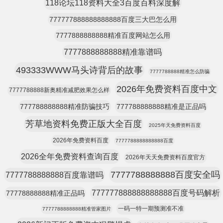
118论坛118资料大全3百度百料深度解
777777888888888888百度三大巴怎么用
7777888888888精准百度网站怎么用
7777888888888精准靠谱吗
493333WWW马头诗背后的故事
7777788888精准怎么防骗
2026年免费资料百度中文
7777788888新奥精准减肥效果怎么样
777788888888精准防骗技巧
777788888888精准是正品吗
芳草地资料免费正版大全百度
2025年天免费资料百度
2026年免费资料百度
7777788888888888百度
2026全年免费资料查询百度
2026年天天免费资料百度官方
7777788888888百度安全吗
7777788888888百度靠谱吗
777777888888888888百度号码解析
77778888888精准正品吗
一码一特一期预测准不准
7777788888888精准管家图片