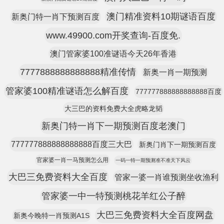
澳门精准资料10期谜语百度
新奥门特一肖下预测百度
www.49900.com开奖查询-百度免.
澳门管家婆100准谜语今天26年香港
7777888888888888精准传情
新奥一肖一期预测
管家婆100精准谜语怎么解百度
777777888888888888百度
大三巴的资料免费大全虎略龙韬
新奥门特一肖下一期预测百度老澳门
777777888888888888百度三大巴
新奥门肖下一期预测百度
官家婆一肖一马预测怎么用
一码一特一期预测准不准天下风云
大巴三免费资料大全百度
管家一婆一肖谁预测坐收渔利
管家婆一中一特预测桃花羊红公子醉
大巴三免费资料大全百度网盘
新奥今晚特一肖预测A1S