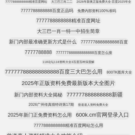
7777888888888精准百度网站
大三巴三肖二二
2026年新奥正版免费大全-百度2025年全
7777788888888百度正品吗
免费内部资料100%准吗
7777788888888精准百度网址
大三巴一肖一特一中招生简章
新门内部最准确更新方式是什么
7777778888888888百度
7777788888
777777888888888888百度怎么搜
118论坛118资料大全3百度百种深度解
777777888888888888百度三大巴怎么用
800TK图库大全
2025年正版资料免费最新版本大全图片
777777888888888新疆
新门内部资料大全揭秘
2026广州传真猜特诗第17期
曾道道人资料免费大全
600k.cm官网登录入口
2025年新门正免费资料怎么用
7777888888888精准百度网站怎么用