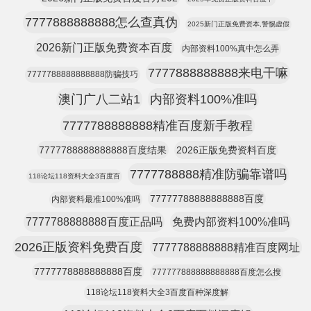
7777888888888怎么查真伪
2025新门正版免费资本,警惕虚假
2026新门正版免费资本百度
内部资料100%真中怎么弄
7777888888888来电干嘛
7777788888888888防骗技巧
澳门广八二站1
内部资料100%准吗
7777788888888精准百度新手教程
7777788888888888百度结果
2026正版免费资料百度
7777788888精准防骗靠谱吗
118论坛118资料大全3百度百
77777788888888888百度
内部资料最准100%准吗
7777788888888百度正品吗
免费内部资料100%准吗
2026正版资料免费百度
7777788888888精准百度网址
7777778888888888百度
777777888888888888百度怎么搜
118论坛118资料大全3百度百种深度解