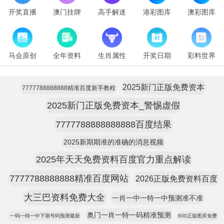
开奖直播
澳门挂牌
高手解迷
港彩图库
澳彩图库
马会原创
全年资料
生肖属性
开奖日期
彩料世界
2025新门正版免费资本
7777788888888精准百度新手教程
2025新门正版免费资本_警惕虚假
7777788888888888百度结果
2025新期期准的准确的消息视频
2025年天天免费资料百度官力重点解读
7777788888888精准百度网站
2026正版免费资料百度
大三巴资料免费大全
一肖一中一特一中预测准不准
奥门一肖一特一码精准预测
一码一特一中下期号码预测最新
600正版图库免费