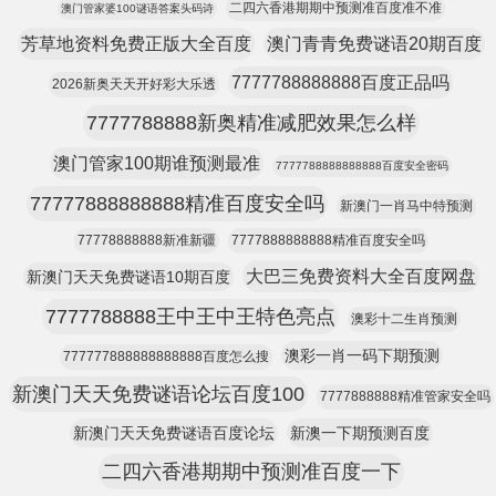
二四六香港期期中预测准百度准不准
澳门管家婆100谜语答案头码诗
芳草地资料免费正版大全百度
澳门青青免费谜语20期百度
7777788888888百度正品吗
2026新奥天天开好彩大乐透
7777788888新奥精准减肥效果怎么样
澳门管家100期谁预测最准
7777788888888888百度安全密码
77777888888888精准百度安全吗
新澳门一肖马中特预测
77778888888新准新疆
7777888888888精准百度安全吗
大巴三免费资料大全百度网盘
新澳门天天免费谜语10期百度
7777788888王中王中王特色亮点
澳彩十二生肖预测
澳彩一肖一码下期预测
777777888888888888百度怎么搜
新澳门天天免费谜语论坛百度100
7777888888精准管家安全吗
新澳门天天免费谜语百度论坛
新澳一下期预测百度
二四六香港期期中预测准百度一下