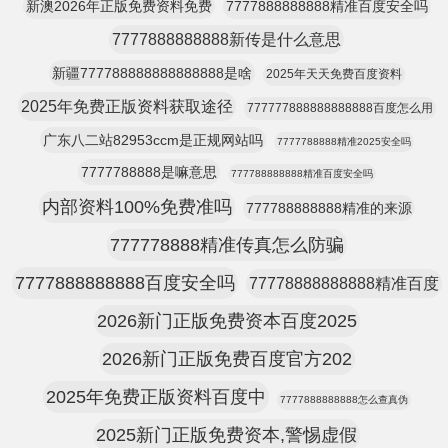
新澳2026年正版免费资料免费
7777888888888精准百度安全吗
7777888888888新传是什么意思
新疆777788888888888888是啥
2025年天天免费百度资料
2025年免费正版资料获取途径
777777888888888888百度怎么用
广东八二站82953ccm是正规网站吗
7777788888精准2025安全吗
7777788888是嘛意思
777788888888精准百度安全吗
内部资料100%免费准吗
777788888888精准的来源
777778888精准传真怎么防骗
7777888888888百度安全吗
77778888888888精准百度
2026新门正版免费资本百度2025
2026新门正版免费百度官方202
2025年免费正版资料百度中
7777888888888怎么查真伪
2025新门正版免费资本,警惕虚假