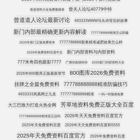
曾夫人论坛40779中特
曾道资料大全免费最精准
曾道道人论坛最新讨论
493333WWW马头诗背后的故事
新门内部最精确更新内容解读
7777788888精准怎么防骗
7777788888新奥精准减肥效果怎么样
2026年新门正版免费资本
新门内部资料与内部资料
2026年免费资料百度中文
777米奇四色眼影7777
广洲传真猜特诗
2026新门内部资料大全
800图库2026免费资料
2026年800图库正版最新章节
挂牌之全篇免费资料
777788888888精准防骗技巧
4933333凤凰网之九龙
777777888888精准
一码一特预测免费
芳草地资料免费正版大全百度
大三巴致力打造火热全网
2026年天天免费资料百度官方
777788888888精准是正品吗
2025年天免费资料百度
2026年天天免费资料百度和5555
2025年天免费资料百度官方
2026年免费资料百度