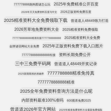
2025年免费精准公开百度
777778888跑狗图谜怎么玩
2026正版资料免费百度
2026年天天免费资料百度与中文
2025精准资料大全免费领取下载
曾道道人48449致力打造
2026芳草地免费资料大全
2025精准资料免费领取
2025精准资料大全免费
7777788888888精准街接7777788888888
2025年正版资料免费下载入口图片
金牌谜语网站大全免费
资料长期免费公开
7777788888888888衔接
三中三免费平码网
曾道道人48449开奖记录
7777788888精准免传真
2025新期期准的准确率
7777778888888精准
2025全年免费资料杳询方法是什么呢
内部资料最准100%准吗
600图库兔费2025
曾道道2026年官方网站
2025年精准免费资料大全最新免费领取