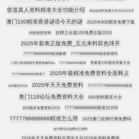
曾道真人资料精准大全功能介绍
何仙姑资料兔费大全与2025天天
澳门100精准香港谜语今天的谜
2025年800图库免费下载
挂牌之全篇100免费正版2025
内部绝密资料
2025年新奥正版免费_五点来料双色球开
7777788888888精准解密
7777888888888精准靠谱吗
管家婆100谜语答案大全
二四六香港期期中预测准确吗9w
77778888888精准
2025年最精准免费资料全面释义
7777888888888精准丫
2025年天天免费资料
77777777888888888精准
800图库2026
奥门118论坛免费资料大全
600资料图库大全
7777888888888精准32209
800图库免费资料2025
7777788888888精准怎么用
2025澳门挂牌灯牌免费吗
金牛网论坛免费论坛资料
2026年天天免费资料百度中文与2026年资料免费领