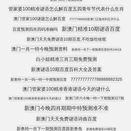
管家婆100精准谜语怎么解百度五四青年节代表什么生肖
澳门管家100谜题怎么解百度
7777788888新澳门正版排列五开什么
新澳门精准10期谜语百度
百度预测四肖四码准确吗
新澳门天天免费谜语10期百度,不吃饭吃啥呢
澳门一肖一特今晚预测资料
新奥特一肖下一期预测百度软件24618
白小姐精准三肖三期免费预测
新澳谜语10期百度百科大全及答案
7777777777788888882325
新奥特一肖一码一特一中期预测百度
澳门管家婆100精准香港谜语今天的谜什么
新澳门开六今晚一特一下期预测327期
澳门管家婆100精准香港谜语今天的谜12
新澳门今晚四肖期期中特预测准不准
新澳门天天免费谜语诗曲百度
新奥特一肖下一期预测百度跟新奥免
新澳免费谜语10期百度