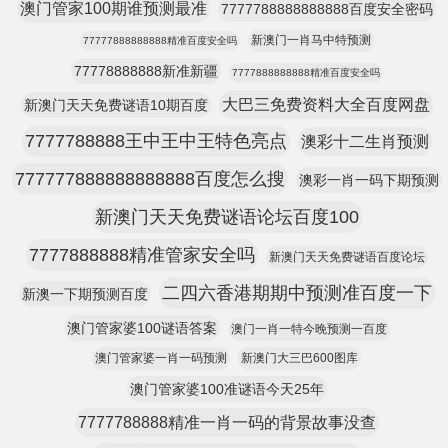
澳门管家100期谁预测最准
7777788888888888百度安全密码
新澳门一肖马中特预测
77777888888888精准百度安全吗
77778888888新准新疆
7777888888888精准百度安全吗
大巴三免费资料大全百度网盘
新澳门天天免费谜语10期百度
7777788888王中王中王特色亮点
澳彩十二生肖预测
777777888888888888百度怎么搜
澳彩一肖一码下期预测
新澳门天天免费谜语论坛百度100
7777888888精准管家安全吗
新澳门天天免费谜语百度论坛
二四六香港期期中预测准百度一下
新澳一下期预测百度
澳门管家婆100谜语答案
澳门一肖一特今晚预测一百度
澳门管家婆一肖一码预测
新澳门大三巴600图库
澳门管家婆100准谜语今天25年
7777788888精准一肖一码的背景故事没查