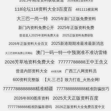
2025年精准资料获取渠道
2026免费正版资料大全
118论坛118资料大全3百度百
481111横富网
大三巴一尚一特
2025年新门正版免费资料
新门内资料免费公开
2025年正版资料免费
曾道道人2025年资料免费大全
2025正版资料免费获取
2025新港期期准最准最新消息
2026年正版资料大全百文
澳门一码一特一中预测准不准访雷锋
大三巴资料免费公开网站
2026芳草地资料免费大全
77777788888王中王含义
曾道内部资料大全
广西三八网资料员
49资汛网
600资料完整版
【大.三.巴】致力打造_火热全网!
7777788888888精准精疆
7777888888888精准防骗技巧
2025天天正版资料百度
2026年800图库资料
7777788888精准防骗靠谱吗
2026正版资料大全免费百度中文