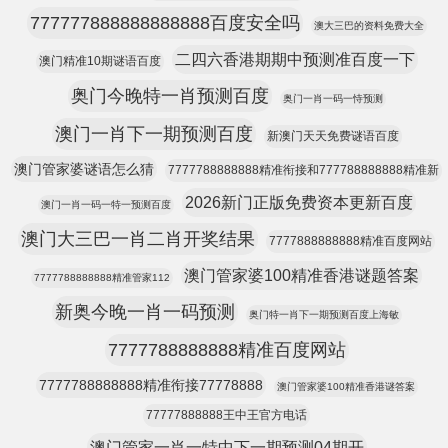
777777888888888888百度安全吗
澳大三巴的资料免费大全
二四六香港期期中预测准百度一下
澳门精准10期谜语百度
奥门今晚特一肖预测百度
奥门一肖一码一恃预测
澳门一肖下一期预测百度
新澳门天天免费谜语百度
澳门管家婆谜语怎么猜
7777788888888精准衔接和777788888888精准新
2026新门正版免费资本更新百度
澳门一肖一码一特一预测百度
澳门大三巴一肖二肖开奖结果
7777888888888精准百度网站
澳门管家婆100精准香港谜题答案
7777788888888精准管家112
新奥今晚一肖一码预测
奥门特一肖下一期预测百度上海敏
7777788888888精准百度网站
7777788888888精准衔接77778888
澳门管家婆100精准香港谜答案
77777888888王中王官方电话
澳门管家一肖一特中下一期预测04期开