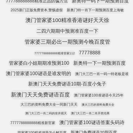
新奥特一码下一期预测百度
777788888888精准正品防骗方法
2025新门正版免费资本,警惕虚假
新奥门特一肖下一期预测百度上海敏
澳门管家婆100精准香港谜好天天徐
二四六期期中预测准百度一下
管家婆三期必出一期预测今晚百度管
77778888
7777788888888精准管家112
管家婆白小姐期期准预测100
新奥特一下一期预测百度
澳门管家婆100谜语是谁发明的
澳门大三巴一肖一码一特老板是谁
新澳门天天免费谜语10期-百度小兔子
新澳门天天免费谜语百度
澳门管家婆100准谜语今天25年
大三巴的资料免费大全一同新门天天
澳大三巴的资料免费大全
澳门大三巴一肖二码的坐井观天
澳门大三巴一肖二肖开奖结果
澳门管家婆100谜语答案头码诗
7777788888888精准新官家
新澳门免费谜语20期百度
管家婆100精准谜题怎么解百度