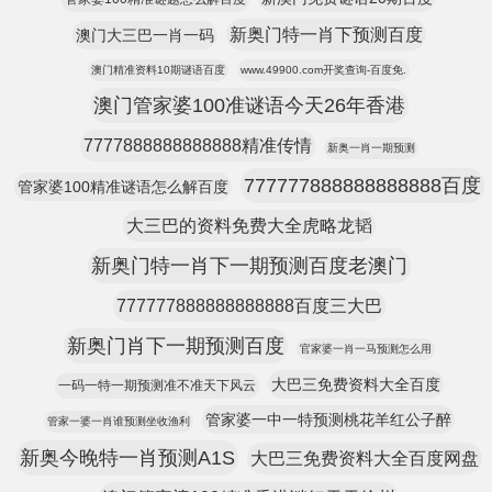
新奥门特一肖下预测百度
澳门大三巴一肖一码
澳门精准资料10期谜语百度
www.49900.com开奖查询-百度免.
澳门管家婆100准谜语今天26年香港
7777888888888888精准传情
新奥一肖一期预测
777777888888888888百度
管家婆100精准谜语怎么解百度
大三巴的资料免费大全虎略龙韬
新奥门特一肖下一期预测百度老澳门
777777888888888888百度三大巴
新奥门肖下一期预测百度
官家婆一肖一马预测怎么用
大巴三免费资料大全百度
一码一特一期预测准不准天下风云
管家婆一中一特预测桃花羊红公子醉
管家一婆一肖谁预测坐收渔利
新奥今晚特一肖预测A1S
大巴三免费资料大全百度网盘