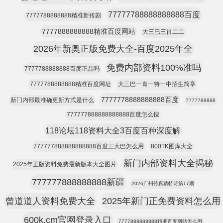
77777788888888888百度
7777788888888精准新传剧
7777888888888精准百度网站
大三巴三肖二二
2026年新奥正版免费大全-百度2025年全
免费内部资料100%准吗
7777788888888百度正品吗
7777788888888精准百度网址
大三巴一肖一特一中招生简章
7777778888888888百度
新门内部最准确更新方式是什么
7777788888
777777888888888888百度怎么搜
118论坛118资料大全3百度百种深度解
777777888888888888百度三大巴怎么用
800TK图库大全
新门内部资料大全揭秘
2025年正版资料免费最新版本大全图片
777777888888888新疆
2026广州传真猜特诗第17期
曾道道人资料免费大全
2025年新门正免费资料怎么用
600k.cm官网登录入口
7777888888888精准百度网站怎么用