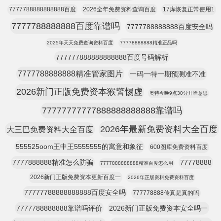
7777788888888888百度
2026全年免费资料查询百度
17库恢复正常使用1
7777788888888百度靠谱吗
7777788888888百度安全吗
2025年天天免费查询资料百度
77778888888精准正品吗
777777888888888888百度号码解析
7777788888888精准管家图片
一码一特一期预测准不准
2026新门正版免费资本猴警惕虚
奥特今晚9点30分开啥意思
77777777777888888888888靠谱吗
2026年最新免费资料大全百度
大三巴免费资料大全百度
555525oom王中王5555555的寓意和象征
600图库免费资料百度
7777888888精准怎么防骗
77778888
7777888888888精准百度怎么用
2026新门正版免费资本更新百度一
2026年正版资料免费资料百度
77777788888888888百度安全吗
777778888传真是真的吗
7777788888888靠谱吗评价
2026新门正版免费资本安全吗一