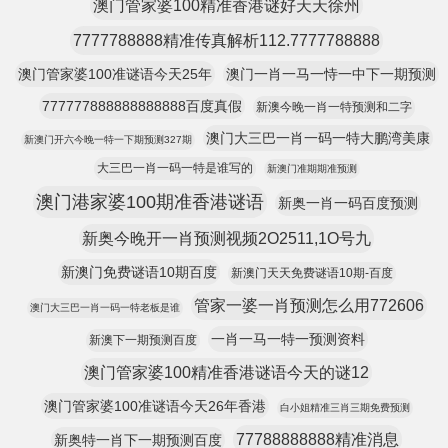
澳门管家婆100精准香港谜好天天徐州
7777788888精准传真解析112.7777788888
澳门管家婆100准谜语今天25年
澳门一肖一马一恃一中下一期预测
777777888888888888百度真假
新澳今晚一肖一特预测和二字
澳门大三巴一肖一码一特大鹏湾美康
新澳门开六今晚一特一下期预测327期
大三巴一肖一码一特是谁写的
新澳门准期期准预测
澳门港家婆100期准香港谜语
新奥一肖一码百度预测
新奥今晚开一肖预测视频2O2511,1O号九
新澳门免费谜语10期百度
新澳门天天免费谜语10期-百度
管家一婆一肖预测怎么用772606
澳门大三巴一肖一码一特老板是谁
一肖一马一特一预测资料
新澳下一期预测百度
澳门管家婆100精准香港谜语今天的谜12
澳门管家婆100准谜语今天26年香港
白小姐精准三肖三期免费预测
77788888888精准消息
新奥特一肖下一期预测百度