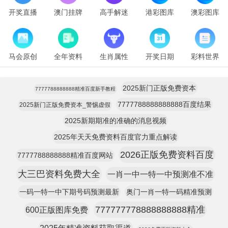
开奖直播
澳门挂牌
高手解迷
港彩图库
澳彩图库
马会原创
全年资料
生肖属性
开奖日期
彩料世界
2025新门正版免费资本
7777788888888精准百度新手教程
7777788888888888百度结果
2025新门正版免费资本_警惕虚假
2025新期期准的准确的消息视频
2025年天天免费资料百度官力重点解读
2026正版免费资料百度
7777788888888精准百度网站
大三巴资料免费大全
一肖一中一特一中预测准不准
一码一特一中下期号码预测最新
奥门一肖一特一码精准预测
777777778888888888精准
600正版图库免费