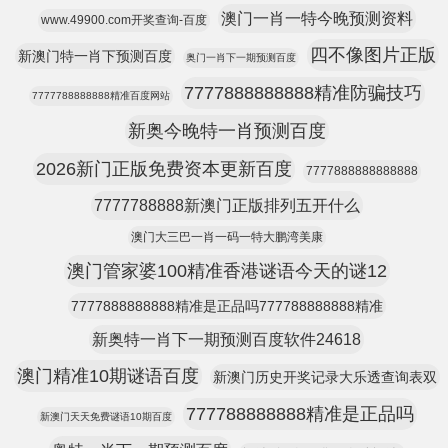
澳门一肖一特今晚预测资料
www.49900.com开奖查询-百度
四不像图片正版
新澳门特一肖下预测百度
奥门一肖下一期预测百度
7777888888888精准防骗技巧
7777788888888精准百度网站
新奥今晚特一肖预测百度
2026新门正版免费资本更新百度
7777888888888888
7777788888新澳门正版排列五开什么
澳门大三巴一肖一码一特大鹏湾美康
澳门管家婆100精准香港谜语今天的谜12
7777888888888精准是正品吗777788888888精准
新奥特一肖下一期预测百度软件24618
澳门精准10期谜语百度
新澳门历史开奖记录大乐透查询表双
777788888888精准是正品吗
新澳门天天免费谜语10期百度