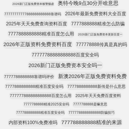
奥特今晚9点30分开啥意思
2026新门正版免费资本猴警惕虚
2026年最新免费资料大全百度
77777777777888888888888靠谱吗
2025年天天免费查询资料百度
7777888888精准怎么防骗
7777888888888精准百度怎么用
2026新门正版免费资本更新百度一
2026年正版资料免费资料百度
777778888传真是真的吗
77777788888888888百度安全吗
2026新门正版免费资本安全吗一
新澳2026年正版免费资料免费
7777788888888靠谱吗评价
7777888888888精准百度安全吗
7777888888888新传是什么意思
777777888888888888百度怎么用
2025年天天免费百度资料
7777788888精准2025安全吗
7777788888是嘛意思
777788888888精准百度安全吗
7777788888888888防骗技巧
777788888888精准的来源
内部资料100%免费准吗