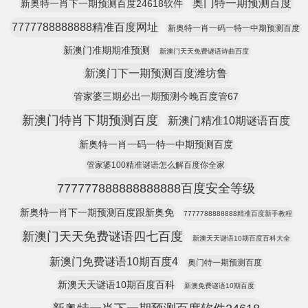
奥门特一期预测百度
新奥特一肖下一期预测百度24618软件
7777788888888精准百度网址
新奥特一肖一码一特一中期预测百度
新澳门准期期准预测
新澳门天天免费谜语诗曲百度
新澳门下一期预测百度潍坊鲁
管家婆三期必出一期预测今晚百度管67
新澳门特肖下期预测百度
新澳门精准10期谜语百度
新奥特一肖一码一特一中期预测百度
管家婆100精准谜语怎么解百度你全家
777777888888888888百度安全等级
新奥特一肖下一期预测百度跟新奥免
7777788888888精准百度新手教程
新澳门天天免费谜语四七百度
新澳天天谜语10期百度百科大全
新澳门免费谜语10期百度4
奥门特一期预测百度
新澳天天谜语10期百度百科
新澳免费谜语10期百度