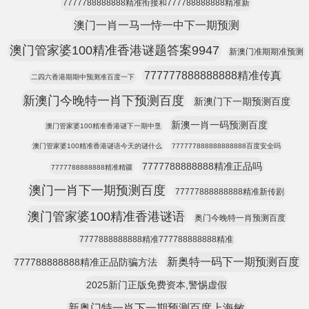
7777788888888精准衔接和777788888888精准新
澳门一肖一马一恃一中下一期预测
澳门管家婆100精准香港谜题答案9947
新澳门准期期准预测
777777888888888精准传真
二四六香港期期中预测准百度一下
新澳门今晚特一肖下预测百度
新澳门下一期预测百度
新澳一肖一码预测百度
澳门管家婆100精准香港谜下一期中垦
澳门管家婆100精准香港谜语今天的谜什么
777777888888888888百度安全吗
7777788888888精准正品吗
7777788888888精准精疆
澳门一肖下一期预测百度
77777888888888精准新传剧
澳门管家婆100精准香港谜语
奥门今晚特一肖预测百度
7777888888888精准777788888888精准
新奥特一码下一期预测百度
777788888888精准正品防骗方法
2025新门正版免费资本,警惕虚假
新奥门特一肖下一期预测百度上海敏