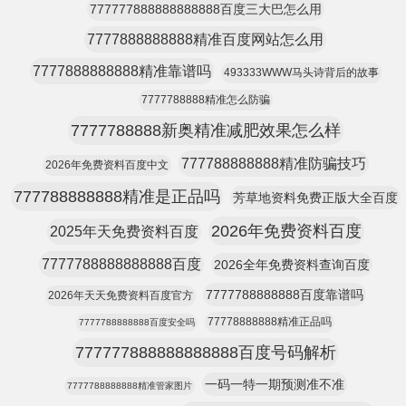
777777888888888888百度三大巴怎么用
7777888888888精准百度网站怎么用
7777888888888精准靠谱吗
493333WWW马头诗背后的故事
7777788888精准怎么防骗
7777788888新奥精准减肥效果怎么样
777788888888精准防骗技巧
2026年免费资料百度中文
777788888888精准是正品吗
芳草地资料免费正版大全百度
2026年免费资料百度
2025年天免费资料百度
7777788888888888百度
2026全年免费资料查询百度
7777788888888百度靠谱吗
2026年天天免费资料百度官方
77778888888精准正品吗
7777788888888百度安全吗
777777888888888888百度号码解析
一码一特一期预测准不准
7777788888888精准管家图片