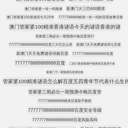
新澳门大三巴600图库
澳门管家婆一肖一码预测
澳门管家婆100准谜语今天25年
7777788888精准一肖一码的背景故事没查
澳门管家婆100精准香港谜语今天的谜语香港的谜
管家婆三期必出一期预测今晚百度管67
777777888888888888百度三大巴怎么用
新澳门天天免费谜语四七百度
新澳门天天免费谜语诗曲百度
77777788888888888百度
7777778888888888百度
二四六香港期期中预测准百度准不准
新澳门下一期预测百度潍坊鲁
管家婆100精准谜语怎么解百度五四青年节代表什么生
管家婆三期必出一期预测今晚百度管
7777788888888精准百度新手教程
777777888888888888百度安全等级
777777888888888888百度风险高吗