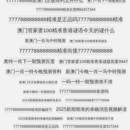
7777788888新澳门正版排列五开什么
奥门一肖下一期预测百度
7777888888888精准百度网站927344
7777888888888精准是正品吗777788888888精准
澳门管家婆100精准香港谜语今天的谜什么
新澳门一肖马中特预测
澳门管家婆100精准香港谜语
7777788888888精准街接777778888888
奥特一肖下一期预测百度
澳门管家婆100精准香港谜题答案9947
澳门一肖一特今晚预测资料
新澳门今晚一肖一马中特预测
一码一特一期预测准不准
新澳门天天免费谜语10期百度
7777788888888888靠谱吗
新奥今晚特一肖预测百度
2025新期期准的准确率有多大
7777788888888精准777778888
2025新期期准的准确消息视频解读
7777888888888精准防骗技巧
2025新期期准的准确消息视频解析
新澳门今晚四肖期期中特预测准不准
777788888888精准是正品吗
777777888888888888百度927344