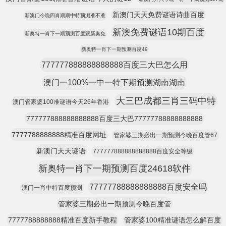
新澳门天天免费谜语诗曲百度
新澳门今晚四肖期期中特预测准不准
新澳免费谜语10期百度
新奥特一肖下一期预测百度跟新奥免
新奥特一肖下一期预测百度49
777777888888888888百度三大巴怎么用
澳门一100%一中一特下期预测湖南湖南
大三巴成都三肖三码中特
澳门管家婆100准谜语今天26年香港
777777888888888888百度三大巴77777788888888888
7777788888888精准百度网址
管家婆三期必出一期预测今晚百度管67
新澳门天天谜语
777777888888888888百度安全等级
新奥特一肖下一期预测百度24618软件
77777788888888888百度安全吗
澳门一肖中特百度预测
管家婆三期必出一期预测今晚百度管
7777788888888精准百度新手教程
管家婆100精准谜语怎么解百度