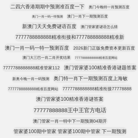
二四六香港期期中预测准百度一下
奥门今晚特一肖预测百度
澳门一肖下一期预测百度
奥门一肖一码一恃预测
新澳门天天免费谜语百度
澳门管家婆谜语怎么猜
7777788888888精准衔接和777788888888精准新
澳门一肖一码一特一预测百度
2026新门正版免费资本更新百度
澳门大三巴一肖二肖开奖结果
7777888888888精准百度网站
澳门管家婆100精准香港谜题答案
7777788888888精准管家112
奥门特一肖下一期预测百度上海敏
新奥今晚一肖一码预测
7777788888888精准衔接77778888
7777788888888精准百度网站
澳门管家婆100精准香港谜答案
77777888888王中王官方电话
澳门管家一肖一特中下一期预测04期开
管家婆100期中管家 管家婆100期中管家 下一期预测