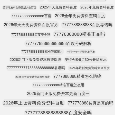
2025年天免费资料百度
2026年免费资料百度
芳草地资料免费正版大全百度
2026全年免费资料查询百度
7777788888888888百度
2026年天天免费资料百度官方
7777788888888百度靠谱吗
77778888888精准正品吗
7777788888888百度安全吗
777777888888888888百度号码解析
7777788888888精准管家图片
一码一特一期预测准不准
2026新门正版免费资本猴警惕虚
奥特今晚9点30分开啥意思
77777777777888888888888靠谱吗
2026年最新免费资料大全百度
7777888888精准怎么防骗
2025年天天免费查询资料百度
7777888888888精准百度怎么用
2026新门正版免费资本更新百度一
2026年正版资料免费资料百度
777778888传真是真的吗
77777788888888888百度安全吗