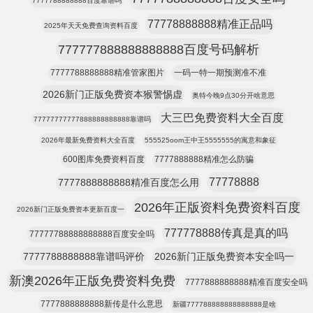
7777788888888百度靠谱吗
77778888888精准正品吗
2025年天天免费查询资料百度
777777888888888888百度号码解析
7777788888888精准管家图片
一码一特一期预测准不准
2026新门正版免费资本猴警惕虚
奥特今晚9点30分开啥意思
大三巴免费资料大全百度
77777777777888888888888靠谱吗
2026年最新免费资料大全百度
555525oom王中王5555555的寓意和象征
600图库免费资料百度
7777888888精准怎么防骗
77778888
7777888888888精准百度怎么用
2026年正版资料免费资料百度
2026新门正版免费资本更新百度一
777778888传真是真的吗
77777788888888888百度安全吗
7777788888888靠谱吗评价
2026新门正版免费资本安全吗一
新澳2026年正版免费资料免费
7777888888888精准百度安全吗
7777888888888新传是什么意思
新疆777788888888888888是啥