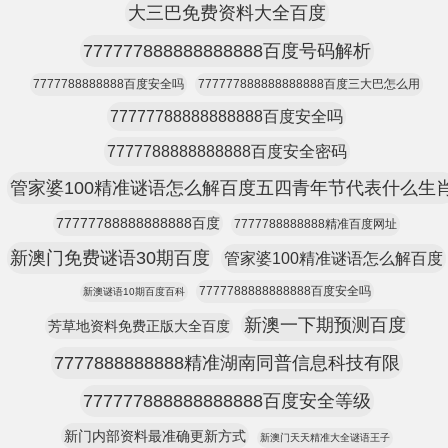
大三巴免费资料大全百度
777777888888888888百度号码解析
7777788888888百度安全吗
777777888888888888百度三大巴怎么用
77777788888888888百度安全吗
7777788888888888百度安全密码
管家婆100精准谜语怎么解百度五四青年节代表什么生
77777788888888888百度
7777788888888精准百度网址
新澳门免费谜语30期百度
管家婆100精准谜语怎么解百度
7777788888888888百度安全吗
新澳谜语10期百度百科
新澳一下期预测百度
芳草地资料免费正版大全百度
7777888888888精准湖南同普信息科技有限
777777888888888888百度安全等级
新门内部资料最准确更新方式
新澳门天天精准大全谜语王子