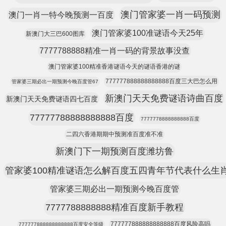
澳门管家婆一肖一码预测
澳门一肖一特今晚预测一百度
澳门管家婆100准谜语今天25年
新澳门大三巴600图库
7777788888精准一肖一码的背景故事没查
澳门管家婆100精准香港谜语今天的谜语香港的谜
777777888888888888百度三大巴怎么用
管家婆三期必出一期预测今晚百度管67
新澳门天天免费谜语诗曲百度
新澳门天天免费谜语四七百度
77777788888888888百度
7777778888888888百度
二四六香港期期中预测准百度准不准
新澳门下一期预测百度潍坊鲁
管家婆100精准谜语怎么解百度五四青年节代表什么生
管家婆三期必出一期预测今晚百度管
7777788888888精准百度新手教程
777777888888888888百度风险高吗
777777888888888888百度安全等级