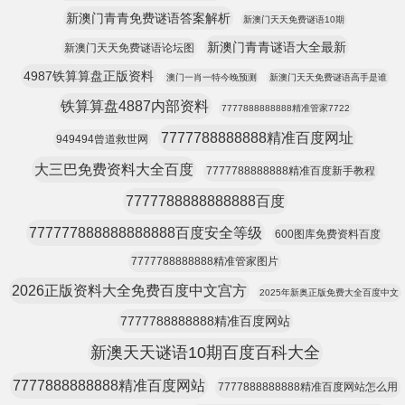
新澳门青青免费谜语答案解析
新澳门天天免费谜语10期
新澳门青青谜语大全最新
新澳门天天免费谜语论坛图
4987铁算算盘正版资料
澳门一肖一特今晚预测
新澳门天天免费谜语高手是谁
铁算算盘4887内部资料
7777888888888精准管家7722
7777788888888精准百度网址
949494曾道救世网
大三巴免费资料大全百度
7777788888888精准百度新手教程
7777788888888888百度
777777888888888888百度安全等级
600图库免费资料百度
7777788888888精准管家图片
2026正版资料大全免费百度中文宫方
2025年新奥正版免费大全百度中文
7777788888888精准百度网站
新澳天天谜语10期百度百科大全
7777888888888精准百度网站
7777888888888精准百度网站怎么用