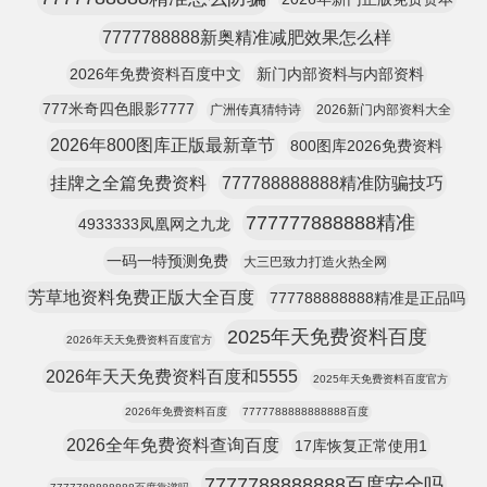
7777788888新奥精准减肥效果怎么样
2026年免费资料百度中文
新门内部资料与内部资料
777米奇四色眼影7777
广洲传真猜特诗
2026新门内部资料大全
2026年800图库正版最新章节
800图库2026免费资料
挂牌之全篇免费资料
777788888888精准防骗技巧
777777888888精准
4933333凤凰网之九龙
一码一特预测免费
大三巴致力打造火热全网
芳草地资料免费正版大全百度
777788888888精准是正品吗
2025年天免费资料百度
2026年天天免费资料百度官方
2026年天天免费资料百度和5555
2025年天免费资料百度官方
2026年免费资料百度
7777788888888888百度
2026全年免费资料查询百度
17库恢复正常使用1
7777788888888百度安全吗