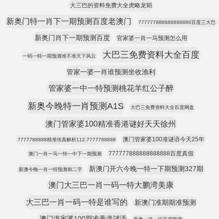
大三巴的资料免费大全虎略龙韬
新奥门特一肖下一期预测百度老澳门
777777888888888888百度三大巴
新奥门肖下一期预测百度
官家婆一肖一马预测怎么用
大巴三免费资料大全百度
一码一特一期预测准不准天下风云
管家一婆一肖谁预测坐收渔利
管家婆一中一特预测桃花羊红公子醉
新奥今晚特一肖预测A1S
大巴三免费资料大全百度网盘
澳门管家婆100精准香港谜好天天徐州
澳门管家婆100准谜语今天25年
7777788888精准传真解析112.7777788888
777777888888888888百度真假
澳门一肖一马一恃一中下一期预测
新澳门开六今晚一特一下期预测327期
新澳今晚一肖一特预测和二字
澳门大三巴一肖一码一特大鹏湾美康
大三巴一肖一码一特是谁写的
新澳门准期期准预测
澳门港家婆100期准香港谜语