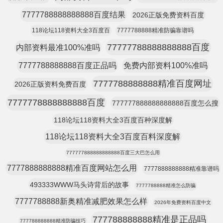
7777788888888888百度结果
2026正版免费资料百度
118论坛118资料大全3百度百
7777788888精准防骗靠谱吗
77777788888888888百度
内部资料最准100%准吗
7777788888888百度正品吗
免费内部资料100%准吗
7777788888888精准百度网址
2026正版资料免费百度
7777778888888888百度
777777888888888888百度怎么搜
118论坛118资料大全3百度百种深度解
118论坛118资料大全3百度百料深度解
777777888888888888百度三大巴怎么用
7777888888888精准百度网站怎么用
7777888888888精准靠谱吗
493333WWW马头诗背后的故事
7777788888精准怎么防骗
7777788888新奥精准减肥效果怎么样
2026年免费资料百度中文
777788888888精准是正品吗
777788888888精准防骗技巧