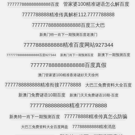
管家婆100精准谜语怎么解百度
777777888888888888百度
7777788888精准传真解析112.7777788888
777777888888888888百度三大巴
新奥门特一肖下一期预测百度老澳门
7777888888888精准百度网站927344
新澳下一期预测百度
777777888888888888百度927344
新奥门肖下一期预测百度
777777888888888888百度真假
澳门管家婆100精准香港谜好天天徐州
7777788888888精准衔接77778888
大巴三免费资料大全百度
新澳门免费谜语10期百度
新澳门天天免费谜语10期-百度
7777788888888精准777778888
777778888精准传真怎么防骗
新奥特一肖下一期预测百度
77788888888精准消息
大巴三免费资料大全百度网盘