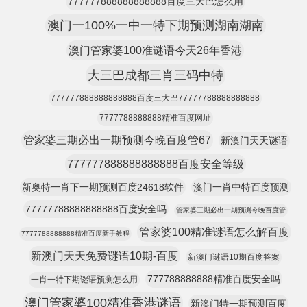
777777888888888888百度三大巴怎么用
澳门一100%一中一特下期预测湖南湖南
澳门管家婆100准谜语今天26年香港
大三巴成都三肖三码中特
777777888888888888百度三大巴77777788888888888
7777788888888精准百度网址
管家婆三期必出一期预测今晚百度管67
新澳门天天谜语
777777888888888888百度安全等级
新奥特一肖下一期预测百度24618软件
澳门一肖中特百度预测
77777788888888888百度安全吗
管家婆三期必出一期预测今晚百度管
管家婆100精准谜语怎么解百度
7777788888888精准百度新手教程
新澳门天天免费谜语10期-百度
新澳门谜语10期百度答案
777788888888精准百度安全吗
一肖一特下期谜语预测怎么用
澳门管家婆100精准香港谜语
新澳门特一期预测百度