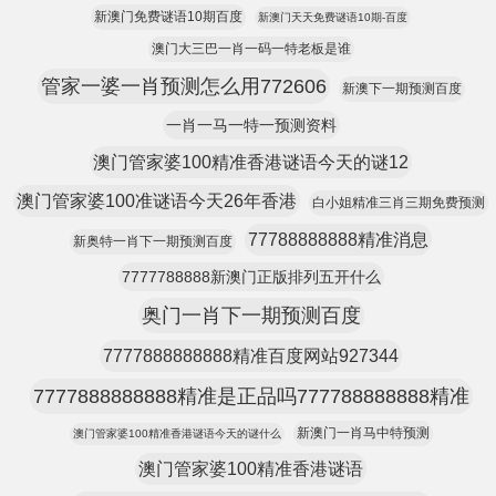
新澳门免费谜语10期百度
新澳门天天免费谜语10期-百度
澳门大三巴一肖一码一特老板是谁
管家一婆一肖预测怎么用772606
新澳下一期预测百度
一肖一马一特一预测资料
澳门管家婆100精准香港谜语今天的谜12
澳门管家婆100准谜语今天26年香港
白小姐精准三肖三期免费预测
77788888888精准消息
新奥特一肖下一期预测百度
7777788888新澳门正版排列五开什么
奥门一肖下一期预测百度
7777888888888精准百度网站927344
7777888888888精准是正品吗777788888888精准
新澳门一肖马中特预测
澳门管家婆100精准香港谜语今天的谜什么
澳门管家婆100精准香港谜语