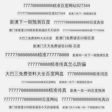
7777888888888精准百度网站927344
777777888888888888百度927344
新奥门肖下一期预测百度
新澳下一期预测百度
777777888888888888百度真假
澳门管家婆100精准香港谜好天天徐州
7777788888888精准衔接77778888
新澳门免费谜语10期百度
大巴三免费资料大全百度
新澳门天天免费谜语10期-百度
7777788888888精准777778888
新奥特一肖下一期预测百度
777778888精准传真怎么防骗
大巴三免费资料大全百度网盘
77788888888精准消息
7777888888888精准百度网站
新奥特一肖下一期预测百度49
7777788888888888精准传真
新奥一肖一码百度预测
77777777788888888百度网站
7777788888888888传真白
澳门管家婆100精准谜语今天的谜诸葛
新澳门开六今晚一特一下期预测327期