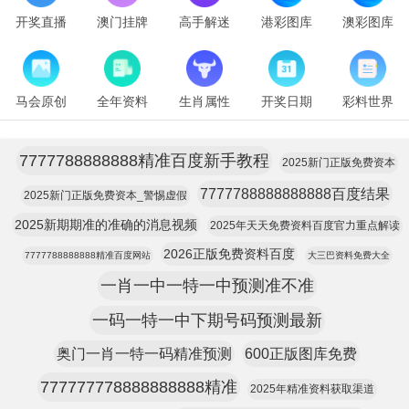
开奖直播
澳门挂牌
高手解迷
港彩图库
澳彩图库
马会原创
全年资料
生肖属性
开奖日期
彩料世界
7777788888888精准百度新手教程
2025新门正版免费资本
7777788888888888百度结果
2025新门正版免费资本_警惕虚假
2025新期期准的准确的消息视频
2025年天天免费资料百度官力重点解读
2026正版免费资料百度
7777788888888精准百度网站
大三巴资料免费大全
一肖一中一特一中预测准不准
一码一特一中下期号码预测最新
奥门一肖一特一码精准预测
600正版图库免费
777777778888888888精准
2025年精准资料获取渠道