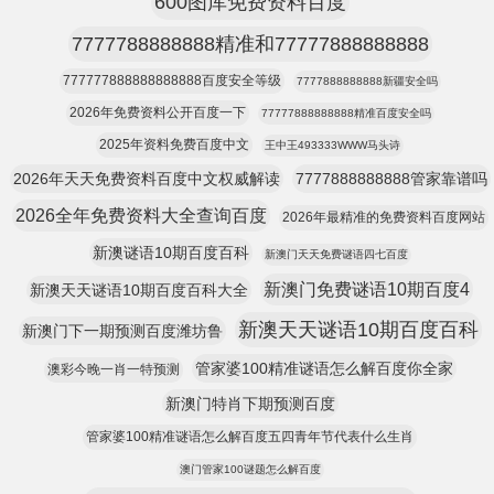
600图库免费资料百度
7777788888888精准和77777888888888
777777888888888888百度安全等级
7777888888888新疆安全吗
2026年免费资料公开百度一下
77777888888888精准百度安全吗
2025年资料免费百度中文
王中王493333WWW马头诗
2026年天天免费资料百度中文权威解读
7777888888888管家靠谱吗
2026全年免费资料大全查询百度
2026年最精准的免费资料百度网站
新澳谜语10期百度百科
新澳门天天免费谜语四七百度
新澳门免费谜语10期百度4
新澳天天谜语10期百度百科大全
新澳天天谜语10期百度百科
新澳门下一期预测百度潍坊鲁
管家婆100精准谜语怎么解百度你全家
澳彩今晚一肖一特预测
新澳门特肖下期预测百度
管家婆100精准谜语怎么解百度五四青年节代表什么生肖
澳门管家100谜题怎么解百度