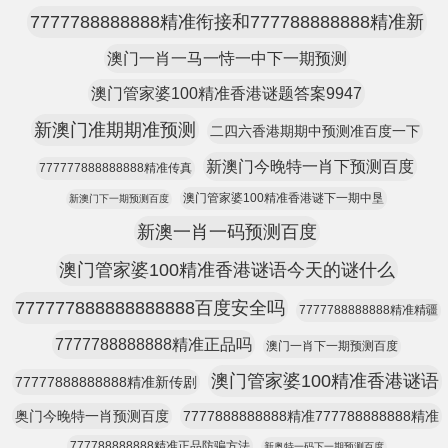
7777788888888精准衔接和777788888888精准新
澳门一肖一马一恃一中下一期预测
澳门管家婆100精准香港谜题答案9947
新澳门准期期准预测
二四六香港期期中预测准百度一下
新澳门今晚特一肖下预测百度
777777888888888精准传真
澳门管家婆100精准香港谜下一期中垦
新澳门下一期预测百度
新澳一肖一码预测百度
澳门管家婆100精准香港谜语今天的谜什么
777777888888888888百度安全吗
7777788888888精准精疆
7777788888888精准正品吗
澳门一肖下一期预测百度
澳门管家婆100精准香港谜语
77777888888888精准新传剧
奥门今晚特一肖预测百度
7777888888888精准777788888888精准
777788888888精准正品防骗方法
新奥特一码下一期预测百度