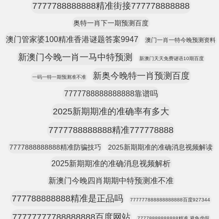
7777788888888精准街接777778888888
奥特一肖下一期预测百度
澳门管家婆100精准香港谜题答案9947
澳门一肖一特今晚预测资料
新澳门今晚一肖一马中特预测
新澳门天天免费谜语10期百度
新奥今晚特一肖预测百度
一码一特一期预测准不准
7777788888888888靠谱吗
2025新期期准的准确率有多大
7777788888888精准777778888
7777888888888精准防骗技巧
2025新期期准的准确消息视频解读
2025新期期准的准确消息视频解析
新澳门今晚四肖期期中特预测准不准
777788888888精准是正品吗
777777888888888888百度927344
77777777788888888百度网站
77778888888888精准,避免虚假