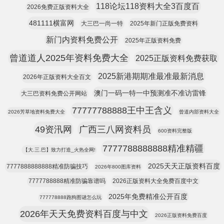
118论坛118资料大全3百度百
2026免费正版资料大全
481111横富网
大三巴一尚一特
2025年新门正版免费资料
新门内资料免费公开
2025年正版资料免费
曾道道人2025年资料免费大全
2025正版资料免费获取
2025新港期期准最准最新消息
2026年正版资料大全百文
澳门一码一特一中预测准不准访雷锋
大三巴资料免费公开网站
77777788888王中王含义
2026芳草地资料免费大全
曾道内部资料大全
49资汛网
广西三八网资料员
600资料完整版
7777788888888精准精疆
【大.三.巴】致力打造_火热全网!
2025天天正版资料百度
7777888888888精准防骗技巧
2026年800图库资料
7777788888精准防骗靠谱吗
2026正版资料大全免费百度中文
2025年免费精准公开百度
777778888跑狗图谜怎么玩
2026年天天免费资料百度与中文
2026正版资料免费百度