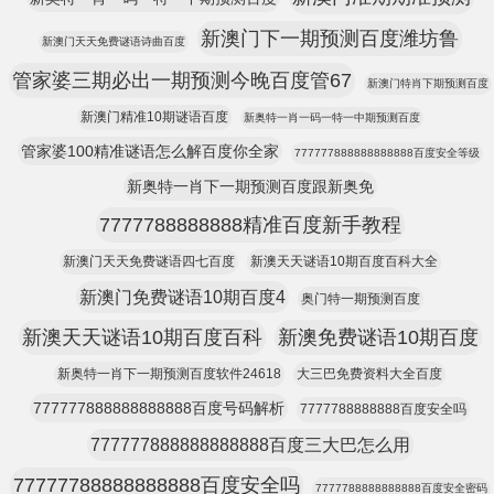
新澳门下一期预测百度潍坊鲁
新澳门天天免费谜语诗曲百度
管家婆三期必出一期预测今晚百度管67
新澳门特肖下期预测百度
新澳门精准10期谜语百度
新奥特一肖一码一特一中期预测百度
管家婆100精准谜语怎么解百度你全家
777777888888888888百度安全等级
新奥特一肖下一期预测百度跟新奥免
7777788888888精准百度新手教程
新澳门天天免费谜语四七百度
新澳天天谜语10期百度百科大全
新澳门免费谜语10期百度4
奥门特一期预测百度
新澳天天谜语10期百度百科
新澳免费谜语10期百度
新奥特一肖下一期预测百度软件24618
大三巴免费资料大全百度
777777888888888888百度号码解析
7777788888888百度安全吗
777777888888888888百度三大巴怎么用
77777788888888888百度安全吗
7777788888888888百度安全密码