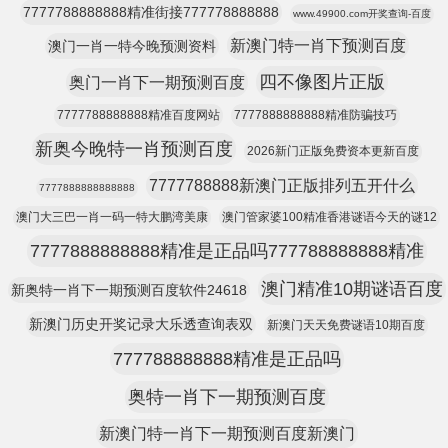
7777788888888精准街接777778888888
www.49900.com开奖查询-百度
新澳门特一肖下预测百度
澳门一肖一特今晚预测资料
四不像图片正版
奥门一肖下一期预测百度
7777788888888精准百度网站
7777888888888精准防骗技巧
新奥今晚特一肖预测百度
2026新门正版免费资本更新百度
7777788888新澳门正版排列五开什么
7777888888888888
澳门大三巴一肖一码一特大鹏湾美康
澳门管家婆100精准香港谜语今天的谜12
7777888888888精准是正品吗777788888888精准
澳门精准10期谜语百度
新奥特一肖下一期预测百度软件24618
新澳门历史开奖记录大乐透查询表双
新澳门天天免费谜语10期百度
777788888888精准是正品吗
奥特一肖下一期预测百度
新澳门特一肖下一期预测百度新澳门