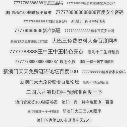
7777788888888百度正品吗
7777788888新奥精准减肥效果怎么样
7777788888888888百度安全密码
澳门管家100期谁预测最准
新澳门一肖马中特预测
77777888888888精准百度安全吗
77778888888新准新疆
7777888888888精准百度安全吗
大巴三免费资料大全百度网盘
新澳门天天免费谜语10期百度
7777788888王中王中王特色亮点
澳彩十二生肖预测
777777888888888888百度怎么搜
澳彩一肖一码下期预测
新澳门天天免费谜语论坛百度100
7777888888精准管家安全吗
新澳门天天免费谜语百度论坛
新澳一下期预测百度
二四六香港期期中预测准百度一下
澳门管家婆100谜语答案
澳门一肖一特今晚预测一百度
新澳门大三巴600图库
澳门管家婆一肖一码预测
澳门管家婆100准谜语今天25年