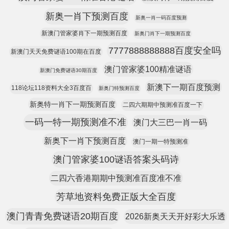
新奥一肖下预测百度
新奥一肖一码百度预测
新澳门管家婆肖下一期预测百度
新奥门肖下一期预测百度
7777888888888百度安全吗
新澳门天天免费谜语100期在百度
澳门管家婆100精准谜语
新澳门免费谜语30期百度
新澳下一期百度预测
118论坛118资料大全3百度百
新奥门特预测百度
新奥特一肖下一期预测百度
二四六期期中预测准百度一下
一码一特一期预测准不准
澳门大三巴一肖一码
新奥下一肖下预测百度
澳门一期一特预测准
澳门管家婆100谜语答案头码诗
二四六香港期期中预测准百度准不准
芳草地资料免费正版大全百度
澳门青青免费谜语20期百度
2026新奥天天开好彩大乐透