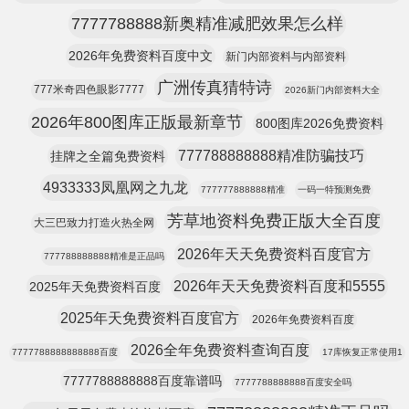
7777788888新奥精准减肥效果怎么样
2026年免费资料百度中文
新门内部资料与内部资料
广洲传真猜特诗
777米奇四色眼影7777
2026新门内部资料大全
2026年800图库正版最新章节
800图库2026免费资料
777788888888精准防骗技巧
挂牌之全篇免费资料
4933333凤凰网之九龙
777777888888精准
一码一特预测免费
芳草地资料免费正版大全百度
大三巴致力打造火热全网
2026年天天免费资料百度官方
777788888888精准是正品吗
2026年天天免费资料百度和5555
2025年天免费资料百度
2025年天免费资料百度官方
2026年免费资料百度
2026全年免费资料查询百度
7777788888888888百度
17库恢复正常使用1
7777788888888百度靠谱吗
7777788888888百度安全吗