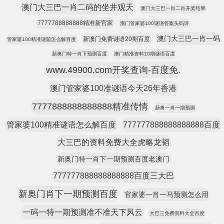
澳门大三巴一肖二码的坐井观天
澳门大三巴一肖二肖开奖结果
7777788888888精准新官家
澳门管家婆100谜语答案头码诗
澳门大三巴一肖一码
新澳门免费谜语20期百度
管家婆100精准谜题怎么解百度
新奥门特一肖下预测百度
澳门精准资料10期谜语百度
www.49900.com开奖查询-百度免.
澳门管家婆100准谜语今天26年香港
7777888888888888精准传情
新奥一肖一期预测
管家婆100精准谜语怎么解百度
777777888888888888百度
大三巴的资料免费大全虎略龙韬
新奥门特一肖下一期预测百度老澳门
777777888888888888百度三大巴
新奥门肖下一期预测百度
官家婆一肖一马预测怎么用
一码一特一期预测准不准天下风云
大巴三免费资料大全百度