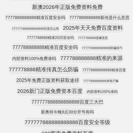
新澳2026年正版免费资料免费
7777888888888精准百度安全吗
7777888888888新传是什么意思
2025年天天免费百度资料
777777888888888888百度怎么用
7777788888精准2025安全吗
7777788888是嘛意思
777788888888精准百度安全吗
7777788888888888防骗技巧
777788888888精准的来源
内部资料100%免费准吗
777778888精准传真怎么防骗
77778888888888精准百度
2025年免费正版资料获取途径
7777888888888来电干嘛
2026新门正版免费资本百度
内部资料100%准吗
777777888888888888百度三大巴
新奥特今晚9点30分开号有吗
777777888888888888百度安全等级