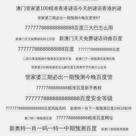
澳门管家婆100精准香港谜语今天的谜语香港的谜
管家婆三期必出一期预测今晚百度管67
777777888888888888百度三大巴怎么用
新澳门天天免费谜语诗曲百度
新澳门天天免费谜语四七百度
77777788888888888百度
7777778888888888百度
二四六香港期期中预测准百度准不准
新澳门下一期预测百度潍坊鲁
管家婆100精准谜语怎么解百度五四青年节代表什么生肖
管家婆三期必出一期预测今晚百度管
7777788888888精准百度新手教程
777777888888888888百度安全等级
777777888888888888百度风险高吗
新奥特一肖下一期预测百度24618软件
7777788888888精准百度网址
奥门特一期预测百度
新奥特一肖一码一特一中期预测百度
新澳门准期期准预测