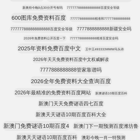
新奥特今晚9点30分开号有吗
777777888888888888百度安全等级
600图库免费资料百度
7777788888888精准和77777888888888
7777888888888新疆安全吗
777777888888888888百度安全等级
2026年免费资料公开百度一下
77777888888888精准百度安全吗
2025年资料免费百度中文
王中王493333WWW马头诗
2026年天天免费资料百度中文权威解读
7777888888888管家靠谱吗
2026全年免费资料大全查询百度
2026年最精准的免费资料百度网站
新澳谜语10期百度百科
新澳门天天免费谜语四七百度
新澳天天谜语10期百度百科大全
新澳门免费谜语10期百度4
新澳门下一期预测百度潍坊鲁
新澳天天谜语10期百度百科
澳彩今晚一肖一特预测