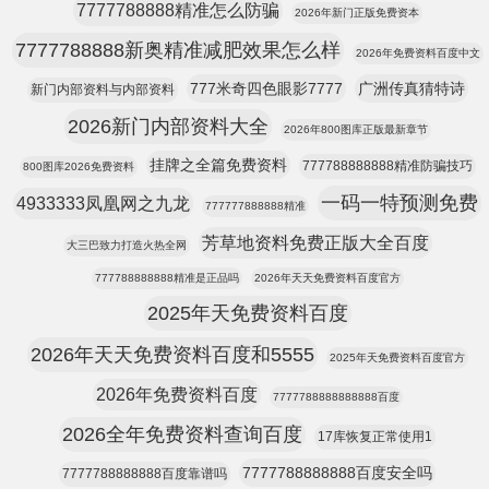
7777788888精准怎么防骗
2026年新门正版免费资本
7777788888新奥精准减肥效果怎么样
2026年免费资料百度中文
777米奇四色眼影7777
广洲传真猜特诗
新门内部资料与内部资料
2026新门内部资料大全
2026年800图库正版最新章节
挂牌之全篇免费资料
777788888888精准防骗技巧
800图库2026免费资料
一码一特预测免费
4933333凤凰网之九龙
777777888888精准
芳草地资料免费正版大全百度
大三巴致力打造火热全网
777788888888精准是正品吗
2026年天天免费资料百度官方
2025年天免费资料百度
2026年天天免费资料百度和5555
2025年天免费资料百度官方
2026年免费资料百度
7777788888888888百度
2026全年免费资料查询百度
17库恢复正常使用1
7777788888888百度安全吗
7777788888888百度靠谱吗