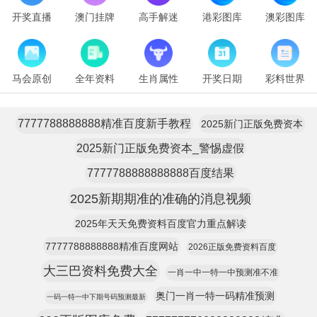
开奖直播
澳门挂牌
高手解迷
港彩图库
澳彩图库
马会原创
全年资料
生肖属性
开奖日期
彩料世界
7777788888888精准百度新手教程
2025新门正版免费资本
2025新门正版免费资本_警惕虚假
7777788888888888百度结果
2025新期期准的准确的消息视频
2025年天天免费资料百度官力重点解读
7777788888888精准百度网站
2026正版免费资料百度
大三巴资料免费大全
一肖一中一特一中预测准不准
奥门一肖一特一码精准预测
一码一特一中下期号码预测最新