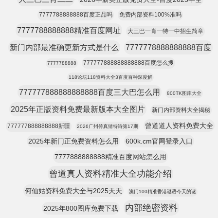
7777788888888百度正品吗
免费内部资料100%准吗
7777788888888精准百度网址
大三巴一肖一特一中招生简章
新门内部最准确更新方式是什么
7777778888888888百度
777777888888888888百度怎么搜
7777788888
118论坛118资料大全3百度百种深度解
777777888888888888百度三大巴怎么用
800TK图库大全
2025年正版资料免费最新版本大全图片
新门内部资料大全揭秘
曾道道人资料免费大全
777777888888888新疆
2026广州传真猜特诗第17期
2025年新门正免费资料怎么用
600k.cm官网登录入口
7777888888888精准百度网站怎么用
曾道真人资料精准大全功能介绍
何仙姑资料兔费大全与2025天天
澳门100精准香港谜语今天的谜
内部绝密资料
2025年800图库免费下载