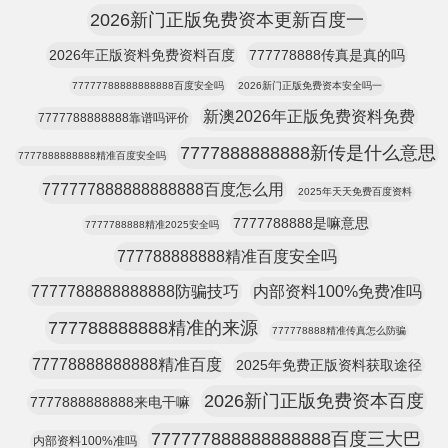
2026新门正版免费资本更新百度一
2026年正版资料免费资料百度
777778888传真是真的吗
77777788888888888百度安全吗
2026新门正版免费资本安全吗一
新澳2026年正版免费资料免费
7777788888888靠谱吗评价
7777888888888新传是什么意思
7777888888888精准百度安全吗
777777888888888888百度怎么用
2025年天天免费百度资料
7777788888是嘛意思
7777788888精准2025安全吗
777788888888精准百度安全吗
7777788888888888防骗技巧
内部资料100%免费准吗
777788888888精准的来源
777778888精准传真怎么防骗
77778888888888精准百度
2025年免费正版资料获取途径
2026新门正版免费资本百度
7777888888888来电干嘛
777777888888888888百度三大巴
内部资料100%准吗