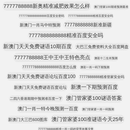
7777788888新奥精准减肥效果怎么样
澳门管家100期谁预测最准
7777788888888888百度安全密码
77777888888888精准百度安全吗
77778888888新准新疆
新澳门一肖马中特预测
7777888888888精准百度安全吗
新澳门天天免费谜语10期百度
大巴三免费资料大全百度网盘
7777788888王中王中王特色亮点
澳彩十二生肖预测
777777888888888888百度怎么搜
澳彩一肖一码下期预测
新澳门天天免费谜语论坛百度100
7777888888精准管家安全吗
新澳一下期预测百度
新澳门天天免费谜语百度论坛
澳门管家婆100谜语答案
二四六香港期期中预测准百度一下
澳门一肖一特今晚预测一百度
澳门管家婆一肖一码预测
澳门管家婆100准谜语今天25年
新澳门大三巴600图库
7777788888精准一肖一码的背景故事没查