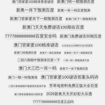
新澳门特一期预测百度
澳门管家婆100精准香港谜语
新奥一肖下预测百度
新奥一肖一码百度预测
新澳门管家婆肖下一期预测百度
新奥门肖下一期预测百度
新澳门天天免费谜语100期在百度
7777888888888百度安全吗
新澳门免费谜语30期百度
澳门管家婆100精准谜语
118论坛118资料大全3百度百
新奥门特预测百度
新澳下一期百度预测
新奥特一肖下一期预测百度
二四六期期中预测准百度一下
一码一特一期预测准不准
澳门大三巴一肖一码
新奥下一肖下预测百度
澳门管家婆100谜语答案头码诗
澳门一期一特预测准
芳草地资料免费正版大全百度
二四六香港期期中预测准百度准不准
2026新奥天天开好彩大乐透
澳门青青免费谜语20期百度
7777788888888百度正品吗