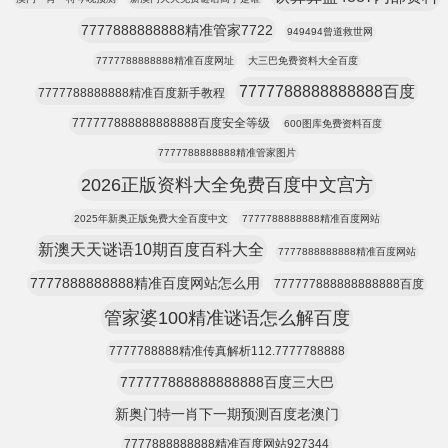
7777888888888精准管家7722
949494曾道救世网
7777788888888精准百度网址
大三巴免费资料大全百度
7777788888888888百度
7777788888888精准百度新手教程
777777888888888888百度安全等级
600图库免费资料百度
7777788888888精准管家图片
2026正版资料大全免费百度中文宫方
2025年新奥正版免费大全百度中文
7777788888888精准百度网站
新澳天天谜语10期百度百科大全
7777888888888精准百度网站
7777888888888精准百度网站怎么用
777777888888888888百度
管家婆100精准谜语怎么解百度
7777788888精准传真解析112.7777788888
777777888888888888百度三大巴
新奥门特一肖下一期预测百度老澳门
7777888888888精准百度网站927344