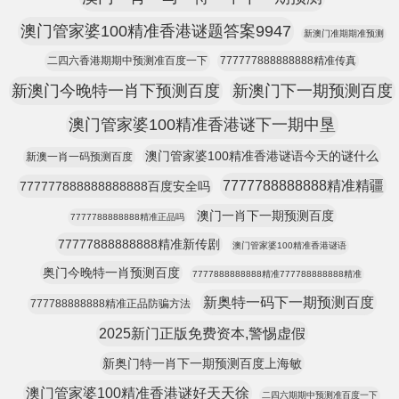
澳门管家婆100精准香港谜题答案9947
新澳门准期期准预测
二四六香港期期中预测准百度一下
777777888888888精准传真
新澳门今晚特一肖下预测百度
新澳门下一期预测百度
澳门管家婆100精准香港谜下一期中垦
澳门管家婆100精准香港谜语今天的谜什么
新澳一肖一码预测百度
7777788888888精准精疆
777777888888888888百度安全吗
澳门一肖下一期预测百度
7777788888888精准正品吗
77777888888888精准新传剧
澳门管家婆100精准香港谜语
奥门今晚特一肖预测百度
7777888888888精准777788888888精准
新奥特一码下一期预测百度
777788888888精准正品防骗方法
2025新门正版免费资本,警惕虚假
新奥门特一肖下一期预测百度上海敏
澳门管家婆100精准香港谜好天天徐
二四六期期中预测准百度一下