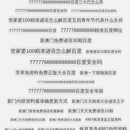
777777888888888888百度三大巴怎么用
77777788888888888百度安全吗
7777788888888888百度安全密码
管家婆100精准谜语怎么解百度五四青年节代表什么生肖
7777788888888精准百度网址
77777788888888888百度
新澳门免费谜语30期百度
管家婆100精准谜语怎么解百度
新澳谜语10期百度百科
7777788888888888百度安全吗
芳草地资料免费正版大全百度
新澳一下期预测百度
7777888888888精准湖南同普信息科技有限
777777888888888888百度安全等级
新门内部资料最准确更新方式
新澳门天天精准大全谜语王子
新澳门天天免费谜语10期
新澳门青青免费谜语答案解析
4987铁算算盘正版资料
新澳门天天免费谜语论坛图
新澳门青青谜语大全最新
铁算算盘4887内部资料
澳门一肖一特今晚预测
新澳门天天免费谜语高手是谁