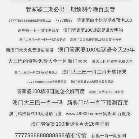
管家婆三期必出一期预测今晚百度管
管家婆白小姐期期准预测100
77778888
7777788888888精准管家112
澳门管家婆100谜语是谁发明的
新奥特一下一期预测百度
澳门大三巴一肖一码一特老板是谁
新澳门天天免费谜语10期-百度小兔子
澳门管家婆100准谜语今天25年
新澳门天天免费谜语百度
大三巴的资料免费大全一同新门天天
澳大三巴的资料免费大全
澳门大三巴一肖二肖开奖结果
澳门大三巴一肖二码的坐井观天
7777788888888精准新官家
澳门管家婆100谜语答案头码诗
管家婆100精准谜题怎么解百度
新澳门免费谜语20期百度
澳门大三巴一肖一码
新奥门特一肖下预测百度
澳门精准资料10期谜语百度
www.49900.com开奖查询-百度免.
澳门管家婆100准谜语今天26年香港
7777888888888888精准传情
新奥一肖一期预测