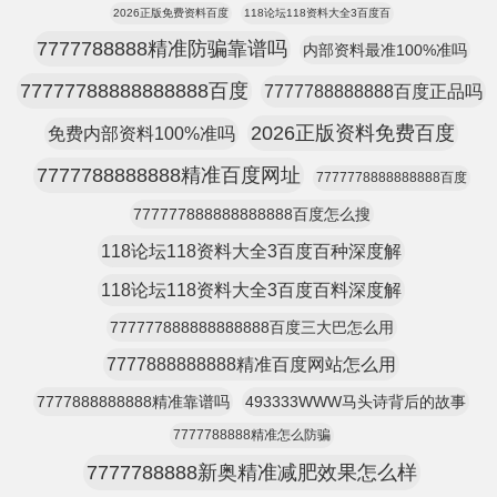
2026正版免费资料百度
118论坛118资料大全3百度百
7777788888精准防骗靠谱吗
内部资料最准100%准吗
77777788888888888百度
7777788888888百度正品吗
2026正版资料免费百度
免费内部资料100%准吗
7777788888888精准百度网址
7777778888888888百度
777777888888888888百度怎么搜
118论坛118资料大全3百度百种深度解
118论坛118资料大全3百度百料深度解
777777888888888888百度三大巴怎么用
7777888888888精准百度网站怎么用
7777888888888精准靠谱吗
493333WWW马头诗背后的故事
7777788888精准怎么防骗
7777788888新奥精准减肥效果怎么样