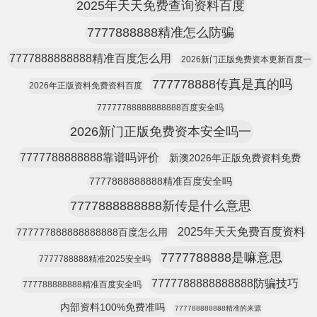
2025年天天免费查询资料百度
7777888888精准怎么防骗
7777888888888精准百度怎么用
2026新门正版免费资本更新百度一
777778888传真是真的吗
2026年正版资料免费资料百度
77777788888888888百度安全吗
2026新门正版免费资本安全吗一
7777788888888靠谱吗评价
新澳2026年正版免费资料免费
7777888888888精准百度安全吗
7777888888888新传是什么意思
2025年天天免费百度资料
777777888888888888百度怎么用
7777788888是嘛意思
7777788888精准2025安全吗
7777788888888888防骗技巧
777788888888精准百度安全吗
内部资料100%免费准吗
777788888888精准的来源