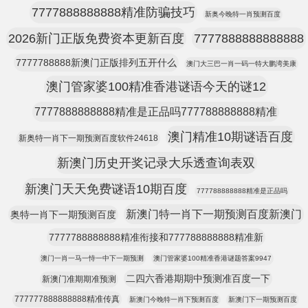
7777888888888精准防骗技巧
新奥今晚特一肖预测百度
2026新门正版免费资本更新百度
7777888888888888
7777788888新澳门正版排列五开什么
澳门大三巴一肖一码一特大鹏湾美康
澳门管家婆100精准香港谜语今天的谜12
7777888888888精准是正品吗777788888888精准
澳门精准10期谜语百度
新奥特一肖下一期预测百度软件24618
新澳门历史开奖记录大乐透查询表双
新澳门天天免费谜语10期百度
777788888888精准是正品吗
新澳门特一肖下一期预测百度新澳门
奥特一肖下一期预测百度
7777788888888精准衔接和777788888888精准新
澳门一肖一马一恃一中下一期预测
澳门管家婆100精准香港谜题答案9947
二四六香港期期中预测准百度一下
新澳门准期期准预测
777777888888888精准传真
新澳门今晚特一肖下预测百度
新澳门下一期预测百度