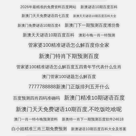
2026年最精准的免费资料百度网站
新澳谜语10期百度百科
新澳门天天免费谜语四七百度
新澳天天谜语10期百度百科大全
新澳门下一期预测百度潍坊鲁
新澳门免费谜语10期百度4
新澳天天谜语10期百度百科
澳彩今晚一肖一特预测
管家婆100精准谜语怎么解百度你全家
新澳门特肖下期预测百度
管家婆100精准谜语怎么解百度五四青年节代表什么生肖
澳门管家100谜题怎么解百度
7777788888新澳门正版排列五开什么
新澳门精准10期谜语百度
百度预测四肖四码准确吗
新澳门天天免费谜语10期百度,不吃饭吃啥呢
澳门一肖一特今晚预测资料
新奥特一肖下一期预测百度软件24618
白小姐精准三肖三期免费预测
新澳谜语10期百度百科大全及答案