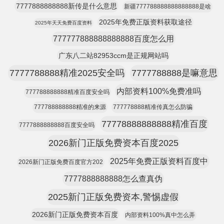
7777888888888新传是什么意思
新疆777788888888888888是啥
2025年免费正版资料获取途径
2025年天天免费百度资料
777777888888888888百度怎么用
广东八二站82953ccm是正规网站吗
7777788888精准2025安全吗
7777788888是嘛意思
内部资料100%免费准吗
777788888888精准百度安全吗
777788888888精准的来源
777778888精准传真怎么防骗
77778888888888精准百度
7777888888888百度安全吗
2026新门正版免费资本百度2025
2025年免费正版资料百度中
2026新门正版免费百度官方202
7777888888888怎么查真伪
2025新门正版免费资本,警惕虚假
2026新门正版免费资本百度
内部资料100%真中怎么弄