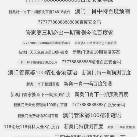
澳门一肖中特百度预测
新奥特一肖下一期预测百度24618软件
77777788888888888百度安全吗
管家婆三期必出一期预测今晚百度管
7777788888888精准百度新手教程
管家婆100精准谜语怎么解百度
新澳门谜语10期百度答案
新澳门天天免费谜语10期-百度
777788888888精准百度安全吗
一肖一特下期谜语预测怎么用
澳门管家婆100精准香港谜语
新澳门特一期预测百度
新奥一肖一码百度预测
新奥一肖下预测百度
新奥门肖下一期预测百度
新澳门管家婆肖下一期预测百度
7777888888888百度安全吗
新澳门天天免费谜语100期在百度
澳门管家婆100精准谜语
新澳门免费谜语30期百度
新奥门特预测百度
118论坛118资料大全3百度百
新澳下一期百度预测