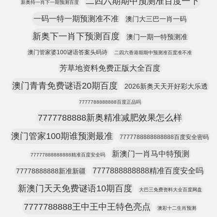
二四六期期中预测准百度一下
新奥特一肖下一期预测百度
一码一特一期预测准不准
澳门大三巴一肖一码
新奥下一肖下预测百度
澳门一期一特预测准
澳门管家婆100谜语答案头码诗
二四六香港期期中预测准百度准不准
芳草地资料免费正版大全百度
澳门青青免费谜语20期百度
2026新奥天天开好彩大乐透
7777788888888百度正品吗
7777788888新奥精准减肥效果怎么样
澳门管家100期谁预测最准
7777788888888888百度安全密码
新澳门一肖马中特预测
77777888888888精准百度安全吗
7777888888888精准百度安全吗
77778888888新准新疆
新澳门天天免费谜语10期百度
大巴三免费资料大全百度网盘
7777788888王中王中王特色亮点
澳彩十二生肖预测