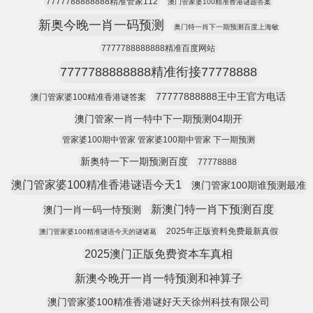
7777788888888精准管家112
澳门管家婆100精准香港谜题答案
新奥今晚一肖一码预测
奥门特一肖下一期预测百度上海敏
7777788888888精准百度网站
7777788888888精准衔接77778888
77777888888王中王官方电话
澳门管家婆100精准香港谜答案
澳门管家一肖一特中下一期预测04期开
管家婆100期中管家 管家婆100期中管家 下一期预测
新奥特一下一期预测百度
77778888
澳门管家婆100精准香港谜语今天1
澳门管家100期谁预测最准
新澳门特一肖下预测百度
澳门一肖一码一恃预测
2025年正版资料免费最新真假
澳门管家婆100精准谜语今天的谜诸葛
2025澳门正版免费资本车真相
新澳今晚开一肖一特预测和神算子
澳门管家婆100精准香港谜好天天徐州科技有限公司