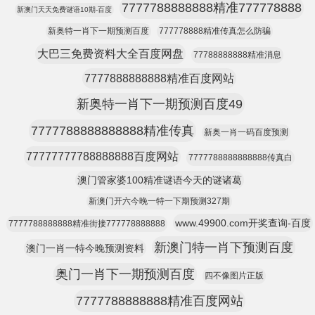
7777788888888精准777778888
新澳门天天免费谜语10期-百度
新奥特一肖下一期预测百度
777778888精准传真怎么防骗
大巴三免费资料大全百度网盘
77788888888精准消息
7777888888888精准百度网站
新奥特一肖下一期预测百度49
7777788888888888精准传真
新奥一肖一码百度预测
77777777788888888百度网站
7777788888888888传真白
澳门管家婆100精准谜语今天的谜诸葛
新澳门开六今晚一特一下期预测327期
www.49900.com开奖查询-百度
7777788888888精准街接777778888888
新澳门特一肖下预测百度
澳门一肖一特今晚预测资料
奥门一肖下一期预测百度
四不像图片正版
7777788888888精准百度网站