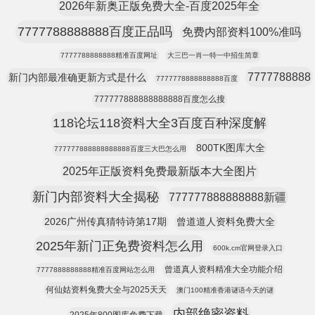
2026年新奥正版免费大全-百度2025年全
7777788888888百度正品吗
免费内部资料100%准吗
7777788888888精准百度网址
大三巴一肖一特一中招生简章
7777788888
新门内部最准确更新方式是什么
7777778888888888百度
777777888888888888百度怎么搜
118论坛118资料大全3百度百种深度解
800TK图库大全
777777888888888888百度三大巴怎么用
2025年正版资料免费最新版本大全图片
新门内部资料大全揭秘
777777888888888新疆
2026广州传真猜特诗第17期
曾道道人资料免费大全
2025年新门正免费资料怎么用
600k.cm官网登录入口
曾道真人资料精准大全功能介绍
7777888888888精准百度网站怎么用
何仙姑资料兔费大全与2025天天
澳门100精准香港谜语今天的谜
内部绝密资料