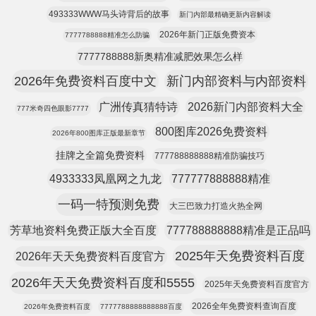
493333WWW马头诗背后的故事
新门内部最精确更新内容解读
2026年新门正版免费资本
7777788888精准怎么防骗
7777788888新奥精准减肥效果怎么样
2026年免费资料百度中文
新门内部资料与内部资料
广洲传真猜特诗
2026新门内部资料大全
777米奇四色眼影7777
800图库2026免费资料
2026年800图库正版最新章节
挂牌之全篇免费资料
777788888888精准防骗技巧
4933333凤凰网之九龙
777777888888精准
一码一特预测免费
大三巴致力打造火热全网
芳草地资料免费正版大全百度
777788888888精准是正品吗
2025年天免费资料百度
2026年天天免费资料百度官方
2026年天天免费资料百度和5555
2025年天免费资料百度官方
2026全年免费资料查询百度
2026年免费资料百度
7777788888888888百度