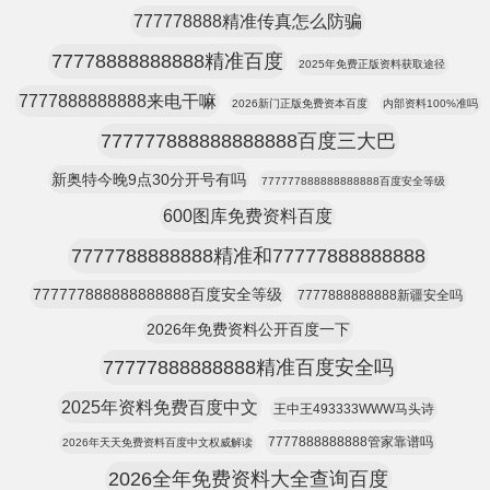
777778888精准传真怎么防骗
77778888888888精准百度
2025年免费正版资料获取途径
7777888888888来电干嘛
2026新门正版免费资本百度
内部资料100%准吗
777777888888888888百度三大巴
新奥特今晚9点30分开号有吗
777777888888888888百度安全等级
600图库免费资料百度
7777788888888精准和77777888888888
777777888888888888百度安全等级
7777888888888新疆安全吗
2026年免费资料公开百度一下
77777888888888精准百度安全吗
2025年资料免费百度中文
王中王493333WWW马头诗
7777888888888管家靠谱吗
2026年天天免费资料百度中文权威解读
2026全年免费资料大全查询百度