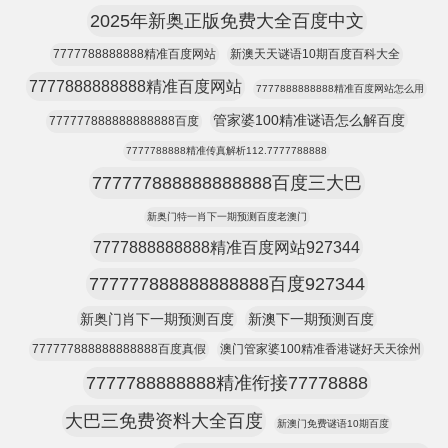
2025年新奥正版免费大全百度中文
7777788888888精准百度网站
新澳天天谜语10期百度百科大全
7777888888888精准百度网站
7777888888888精准百度网站怎么用
管家婆100精准谜语怎么解百度
777777888888888888百度
7777788888精准传真解析112.7777788888
777777888888888888百度三大巴
新奥门特一肖下一期预测百度老澳门
7777888888888精准百度网站927344
777777888888888888百度927344
新奥门肖下一期预测百度
新澳下一期预测百度
777777888888888888百度真假
澳门管家婆100精准香港谜好天天徐州
7777788888888精准衔接77778888
大巴三免费资料大全百度
新澳门免费谜语10期百度