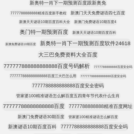
新奥特一肖下一期预测百度跟新奥免
新澳门天天免费谜语四七百度
7777788888888精准百度新手教程
新澳天天谜语10期百度百科大全
新澳门免费谜语10期百度4
奥门特一期预测百度
新澳天天谜语10期百度百科
新奥特一肖下一期预测百度软件24618
新澳免费谜语10期百度
大三巴免费资料大全百度
777777888888888888百度号码解析
7777788888888百度安全吗
777777888888888888百度三大巴怎么用
77777788888888888百度安全吗
7777788888888888百度安全密码
管家婆100精准谜语怎么解百度五四青年节代表什么生肖
77777788888888888百度
7777788888888精准百度网址
新澳门免费谜语30期百度
管家婆100精准谜语怎么解百度
新澳谜语10期百度百科
7777788888888888百度安全吗