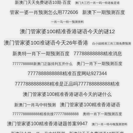
新澳门天天免费谜语10期-百度
澳门大三巴一肖一码一特老板是谁
管家一婆一肖预测怎么用772606
新澳下一期预测百度
一肖一马一特一预测资料
澳门管家婆100精准香港谜语今天的谜12
澳门管家婆100准谜语今天26年香港
白小姐精准三肖三期免费预测
新奥特一肖下一期预测百度
77788888888精准消息
奥门一肖下一期预测百度
7777788888新澳门正版排列五开什么
7777888888888精准百度网站927344
7777888888888精准是正品吗777788888888精准
澳门管家婆100精准香港谜语今天的谜什么
澳门管家婆100精准香港谜语
新澳门一肖马中特预测
7777788888888精准街接777778888888
奥特一肖下一期预测百度
澳门管家婆100精准香港谜题答案9947
澳门一肖一特今晚预测资料