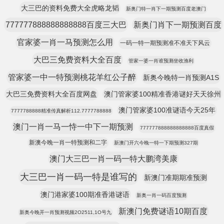
大三巴的资料免费大全虎略龙韬
新奥门特一肖下一期预测百度老澳门
777777888888888888百度三大巴
新奥门肖下一期预测百度
官家婆一肖一马预测怎么用
一码一特一期预测准不准天下风云
大巴三免费资料大全百度
管家一婆一肖谁预测坐收渔利
管家婆一中一特预测桃花羊红公子醉
新奥今晚特一肖预测A1S
大巴三免费资料大全百度网盘
澳门管家婆100精准香港谜好天天徐州
澳门管家婆100准谜语今天25年
7777788888精准传真解析112.7777788888
澳门一肖一马一恃一中下一期预测
777777888888888888百度真假
新澳今晚一肖一特预测和二字
新澳门开六今晚一特一下期预测327期
澳门大三巴一肖一码一特大鹏湾美康
大三巴一肖一码一特是谁写的
新澳门准期期准预测
澳门港家婆100期准香港谜语
新奥一肖一码百度预测
新澳门免费谜语10期百度
新奥今晚开一肖预测视频2O2511,1O号九