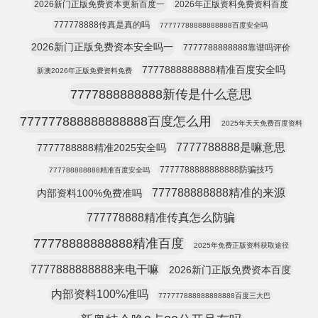
2026新门正版免费资本更新百度一
2026年正版资料免费资料百度
777778888传真是真的吗
77777788888888888百度安全吗
2026新门正版免费资本安全吗一
7777788888888靠谱吗评价
7777888888888精准百度安全吗
新澳2026年正版免费资料免费
7777888888888新传是什么意思
777777888888888888百度怎么用
2025年天天免费百度资料
7777788888是嘛意思
7777788888精准2025安全吗
7777788888888888防骗技巧
777788888888精准百度安全吗
777788888888精准的来源
内部资料100%免费准吗
777778888精准传真怎么防骗
77778888888888精准百度
2025年免费正版资料获取途径
7777888888888来电干嘛
2026新门正版免费资本百度
内部资料100%准吗
777777888888888888百度三大巴