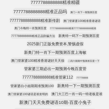
7777788888888精准精疆
7777788888888精准正品吗
澳门一肖下一期预测百度
77777888888888精准新传剧
澳门管家婆100精准香港谜语
奥门今晚特一肖预测百度
7777888888888精准777788888888精准
新奥特一码下一期预测百度
777788888888精准正品防骗方法
2025新门正版免费资本,警惕虚假
新奥门特一肖下一期预测百度上海敏
澳门管家婆100精准香港谜好天天徐
二四六期期中预测准百度一下
管家婆三期必出一期预测今晚百度管
7777788888888精准管家112
77778888
新奥特一下一期预测百度
管家婆白小姐期期准预测100
澳门大三巴一肖一码一特老板是谁
澳门管家婆100谜语是谁发明的
新澳门天天免费谜语10期-百度小兔子