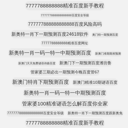
7777788888888精准百度新手教程
777777888888888888百度安全等级
777777888888888888百度风险高吗
新奥特一肖下一期预测百度24618软件
奥门特一期预测百度
7777788888888精准百度网址
新奥特一肖一码一特一中期预测百度
新澳门准期期准预测
新澳门下一期预测百度潍坊鲁
新澳门天天免费谜语诗曲百度
管家婆三期必出一期预测今晚百度管67
新澳门特肖下期预测百度
新澳门精准10期谜语百度
新奥特一肖一码一特一中期预测百度
管家婆100精准谜语怎么解百度你全家
777777888888888888百度安全等级
新奥特一肖下一期预测百度跟新奥免
7777788888888精准百度新手教程