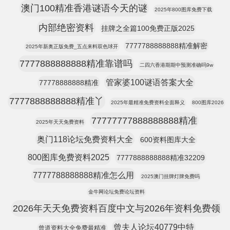
澳门100精准香港谜语今天的谜
2025年800图库免费下载
内部绝密资料
挂牌之全篇100免费正版2025
7777788888888精准解密
2025年新奥正版免费_五点来料双色球开
7777888888888精准靠谱吗
二四六香港期期中预测准确吗9w
管家婆100谜语答案大全
77778888888精准
7777888888888精准丫
2025年最精准免费资料全面释义
800图库2026
77777777888888888精准
2025年天天免费资料
奥门118论坛免费资料大全
600资料图库大全
800图库免费资料2025
7777888888888精准32209
7777788888888精准怎么用
2025澳门挂牌灯牌免费吗
金牛网论坛免费论坛资料
2026年天天免费资料百度中文与2026年资料免费领
曾夫人论坛40779中特
曾道资料大全免费最精准