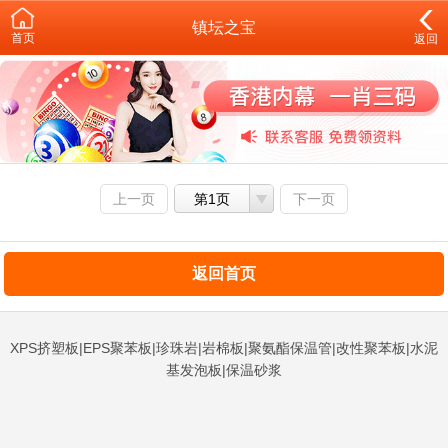
镇坛之宝
首页
返回
上一页
第1页
下一页
返回首页
XPS挤塑板|EPS聚苯板|珍珠岩|岩棉板|聚氨酯保温管|改性聚苯板|水泥
基发泡板|保温砂浆