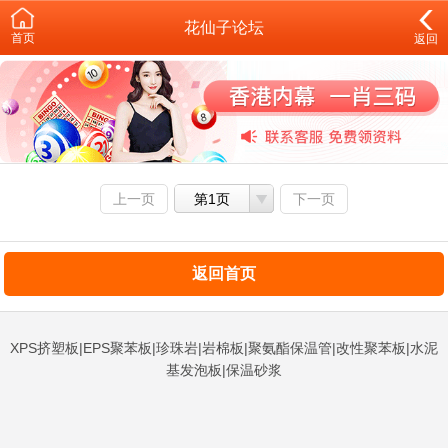
花仙子论坛
首页
返回
上一页
第1页
下一页
返回首页
XPS挤塑板|EPS聚苯板|珍珠岩|岩棉板|聚氨酯保温管|改性聚苯板|水泥
基发泡板|保温砂浆