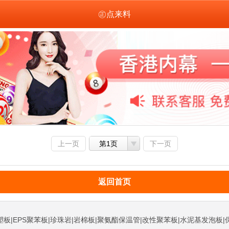
㊣点来料
上一页
第1页
下一页
返回首页
塑板|EPS聚苯板|珍珠岩|岩棉板|聚氨酯保温管|改性聚苯板|水泥基发泡板