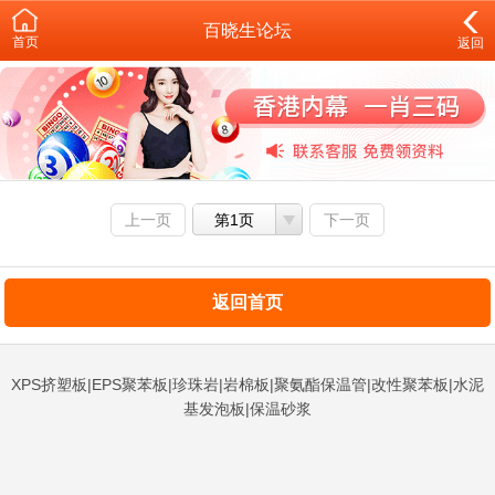
百晓生论坛
首页
返回
上一页
第1页
下一页
返回首页
XPS挤塑板|EPS聚苯板|珍珠岩|岩棉板|聚氨酯保温管|改性聚苯板|水泥
基发泡板|保温砂浆