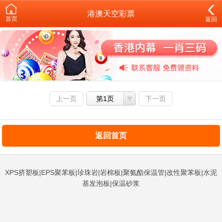
港澳天空彩票
首页
返回
上一页
第1页
下一页
返回首页
XPS挤塑板|EPS聚苯板|珍珠岩|岩棉板|聚氨酯保温管|改性聚苯板|水泥
基发泡板|保温砂浆