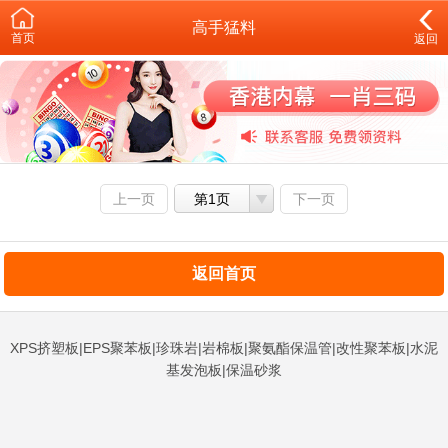
高手猛料
首页
返回
上一页
第1页
下一页
返回首页
XPS挤塑板|EPS聚苯板|珍珠岩|岩棉板|聚氨酯保温管|改性聚苯板|水泥
基发泡板|保温砂浆