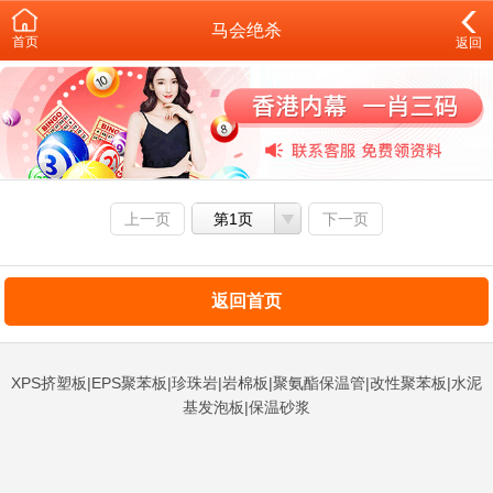
马会绝杀
首页
返回
上一页
第1页
下一页
返回首页
XPS挤塑板|EPS聚苯板|珍珠岩|岩棉板|聚氨酯保温管|改性聚苯板|水泥
基发泡板|保温砂浆