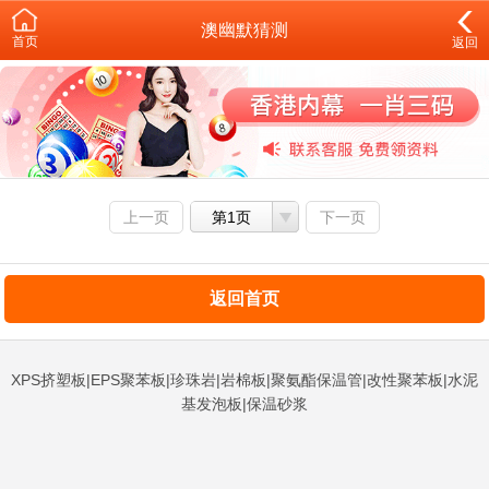
澳幽默猜测
首页
返回
上一页
第1页
下一页
返回首页
XPS挤塑板|EPS聚苯板|珍珠岩|岩棉板|聚氨酯保温管|改性聚苯板|水泥
基发泡板|保温砂浆