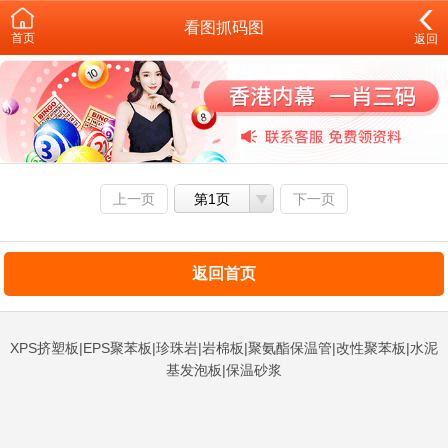
看图抓码图
首页
返回
上一页
第1页
下一页
返回首页
XPS挤塑板|EPS聚苯板|珍珠岩|岩棉板|聚氨酯保温管|改性聚苯板|水泥
基发泡板|保温砂浆