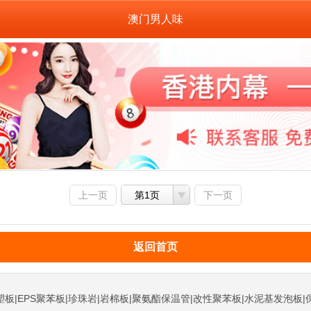
澳门男人味
上一页
第1页
下一页
返回首页
塑板|EPS聚苯板|珍珠岩|岩棉板|聚氨酯保温管|改性聚苯板|水泥基发泡板